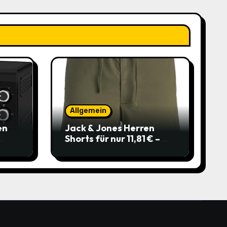
Allgemein
en
Jack & Jones Herren
Shorts für nur 11,81 € –
über 40 % gespart!