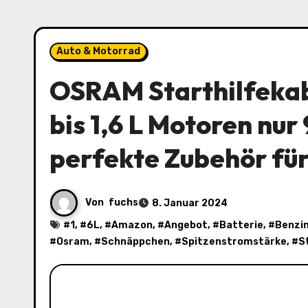
Auto & Motorrad
OSRAM Starthilfeka
bis 1,6 L Motoren nur
perfekte Zubehör für
Von
fuchs
8. Januar 2024
#
1
, #
6L
, #
Amazon
, #
Angebot
, #
Batterie
, #
Benzi
#
Osram
, #
Schnäppchen
, #
Spitzenstromstärke
, #
S