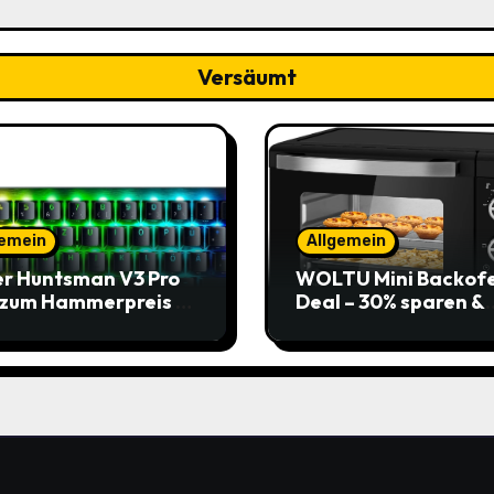
Versäumt
gemein
Allgemein
r Huntsman V3 Pro
WOLTU Mini Backof
 zum Hammerpreis –
Deal – 30% sparen &
t zuschlagen!
Pizza genießen