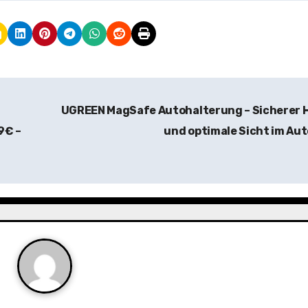
UGREEN MagSafe Autohalterung – Sicherer 
9€ –
und optimale Sicht im Au