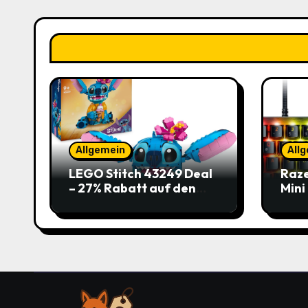
Allgemein
All
LEGO Stitch 43249 Deal
Raze
– 27% Rabatt auf den
Mini
süßen Disney-Flauscher
Jetz