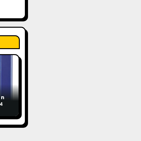
 nur
24