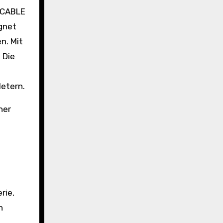
ignet
n. Mit
 Die
etern.
her
rie,
n