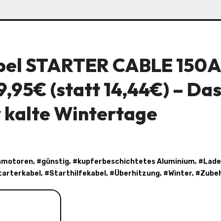
bel STARTER CABLE 150A
 9,95€ (statt 14,44€) – Da
 kalte Wintertage
nmotoren
, #
günstig
, #
kupferbeschichtetes Aluminium
, #
Lad
tarterkabel
, #
Starthilfekabel
, #
Überhitzung
, #
Winter
, #
Zube