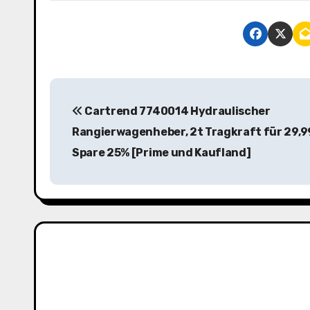
B
Cartrend 7740014 Hydraulischer
e
Rangierwagenheber, 2t Tragkraft für 29,9
i
Spare 25% [Prime und Kaufland]
t
r
a
g
s