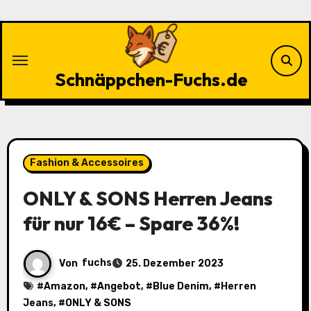
Zu
Inhalten
springen
Schnäppchen-Fuchs.de
Fashion & Accessoires
ONLY & SONS Herren Jeans
für nur 16€ – Spare 36%!
Von
fuchs
25. Dezember 2023
#
Amazon
, #
Angebot
, #
Blue Denim
, #
Herren
Jeans
, #
ONLY & SONS