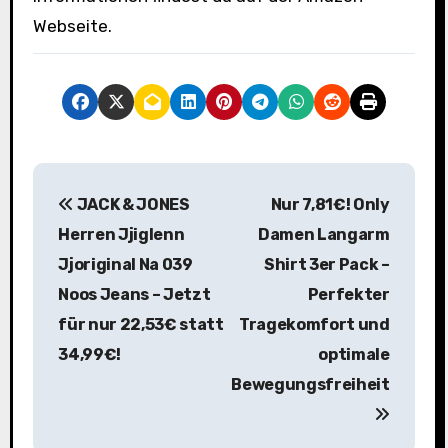
Webseite.
B
JACK & JONES
Nur 7,81€! Only
e
Herren Jjiglenn
Damen Langarm
i
Jjoriginal Na 039
Shirt 3er Pack –
Noos Jeans – Jetzt
Perfekter
t
für nur 22,53€ statt
Tragekomfort und
r
34,99€!
optimale
a
Bewegungsfreiheit
g