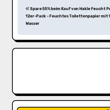
B
Spare 55% beim Kauf von Hakle Feucht P
e
12er-Pack – Feuchtes Toilettenpapier mit
i
Wasser
t
r
a
g
s
n
a
v