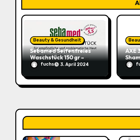
i
Ä
g
a
t
Beauty & Gesundheit
Beau
Sebamed Seifenfreies
AXE 3
i
Waschstück 150 gr –
Sham
Medizinische Hautpflege
lang
o
fuchs
f
3. April 2024
(1,48€ statt 1,99€)
und D
nur 1
n