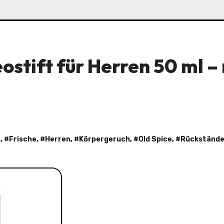
ostift für Herren 50 ml –
n
, #
Frische
, #
Herren
, #
Körpergeruch
, #
Old Spice
, #
Rückständ