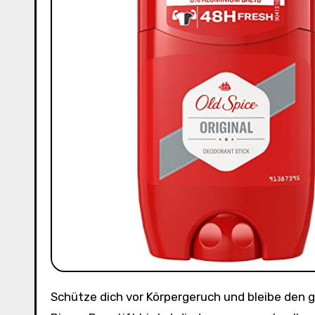
Schütze dich vor Körpergeruch und bleibe den ganzen Tag frisch mit dem Old Spice Original Deostift für Herren.