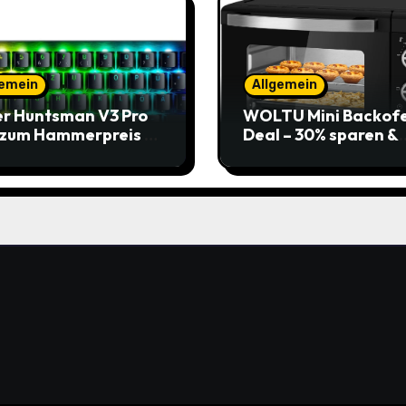
gemein
Allgemein
r Huntsman V3 Pro
WOLTU Mini Backof
 zum Hammerpreis –
Deal – 30% sparen &
t zuschlagen!
Pizza genießen