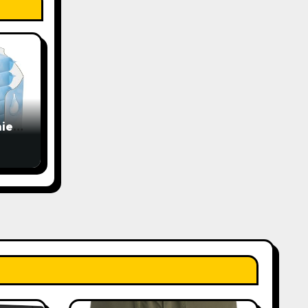
ie
bo