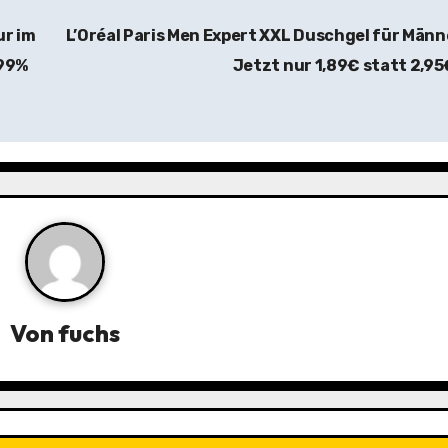
ur im
L’Oréal Paris Men Expert XXL Duschgel für Männ
 99%
Jetzt nur 1,89€ statt 2,9
Von
fuchs