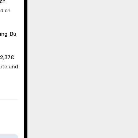
ich
 dich
ung. Du
 2,37€
eute und