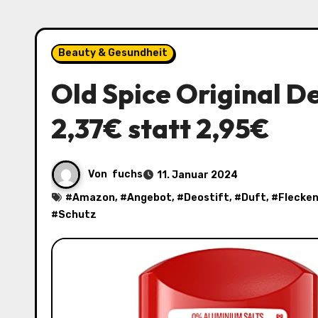
Beauty & Gesundheit
Old Spice Original De
2,37€ statt 2,95€
Von
fuchs
11. Januar 2024
#
Amazon
, #
Angebot
, #
Deostift
, #
Duft
, #
Flecke
#
Schutz