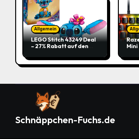
Allgemein
All
LEGO Stitch 43249 Deal
Raze
– 27% Rabatt auf den
Mini
süßen Disney-Flauscher
Jetz
Schnäppchen-Fuchs.de