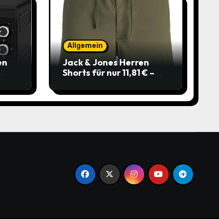
Allgemein
en
Jack & Jones Herren
Shorts für nur 11,81 € –
über 40 % gespart!