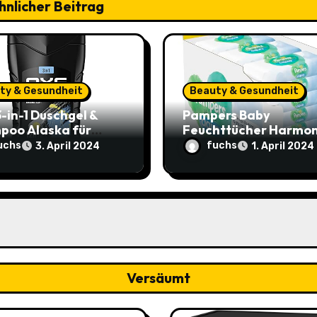
hnlicher Beitrag
ty & Gesundheit
Beauty & Gesundheit
-in-1 Duschgel &
Pampers Baby
poo Alaska für
Feuchttücher Harmon
anhaltende Frische
Aqua – Sanfter
uchs
fuchs
3. April 2024
1. April 2024
uft – Sparangebot
Hautschutz im Spara
,79€ statt 2,65€
für nur 25,44€ (15%
Rabatt)
Versäumt