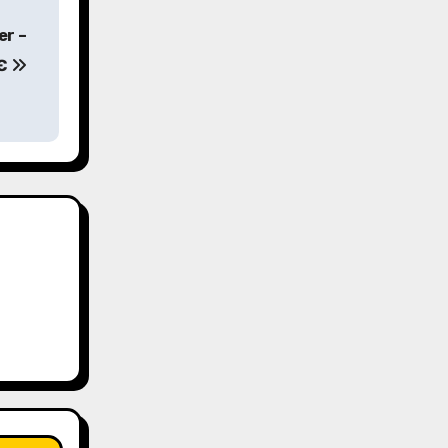
er –
5€