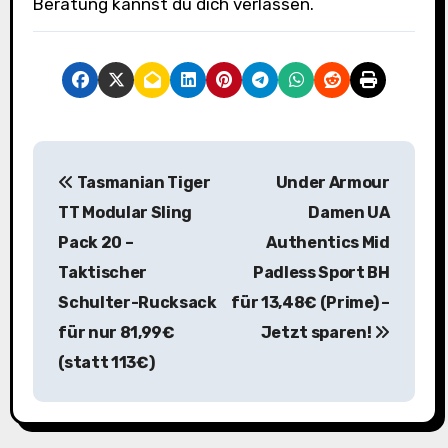
Beratung kannst du dich verlassen.
B
Tasmanian Tiger
Under Armour
e
TT Modular Sling
Damen UA
i
Pack 20 –
Authentics Mid
Taktischer
Padless Sport BH
t
Schulter-Rucksack
für 13,48€ (Prime) –
r
für nur 81,99€
Jetzt sparen!
a
(statt 113€)
g
s