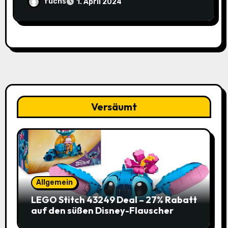
alten Preis!
fuchs
1. April 2024
Versäumt
Allgemein
LEGO Stitch 43249 Deal – 27% Rabatt
auf den süßen Disney-Flauscher