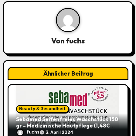
n
a
v
Von
fuchs
i
g
a
Ähnlicher Beitrag
t
i
o
Beauty & Gesundheit
Sebamed Seifenfreies Waschstück 150
n
gr – Medizinische Hautpflege (1,48€
statt 1,99€)
fuchs
3. April 2024