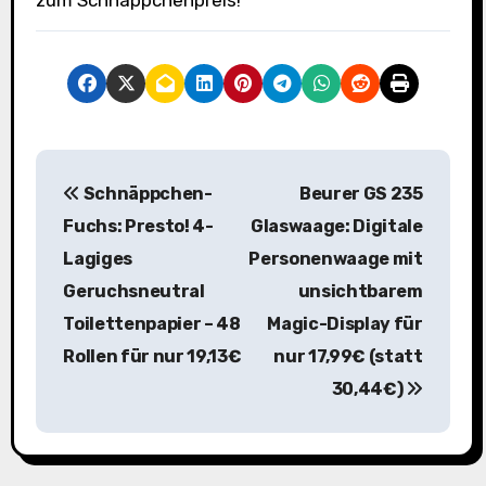
zum Schnäppchenpreis!
B
Schnäppchen-
Beurer GS 235
e
Fuchs: Presto! 4-
Glaswaage: Digitale
i
Lagiges
Personenwaage mit
Geruchsneutral
unsichtbarem
t
Toilettenpapier – 48
Magic-Display für
r
Rollen für nur 19,13€
nur 17,99€ (statt
a
30,44€)
g
s