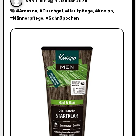
Von
fuchs
1. Januar 2024
#
Amazon
, #
Duschgel
, #
Hautpflege
, #
Kneipp
,
#
Männerpflege
, #
Schnäppchen