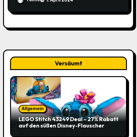
1. April 2024
Versäumt
Allgemein
LEGO Stitch 43249 Deal – 27% Rabatt
auf den süßen Disney-Flauscher