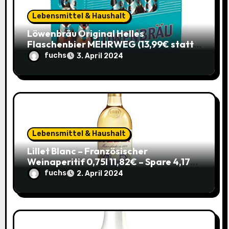
t
Lebensmittel & Haushalt
i
Löwenbräu Original Helles
Flaschenbier MEHRWEG (13,99€ statt
o
17,49€) – Ein typisches Münchner
fuchs
3. April 2024
Original zum Sparpreis
n
Lebensmittel & Haushalt
Lillet Blanc – Französischer
Weinaperitif 0,75l 11,82€ – Spare 4,17€
im Sparabo
fuchs
2. April 2024