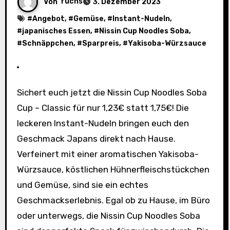
Von
fuchs
3. Dezember 2023
#
Angebot
, #
Gemüse
, #
Instant-Nudeln
,
#
japanisches Essen
, #
Nissin Cup Noodles Soba
,
#
Schnäppchen
, #
Sparpreis
, #
Yakisoba-Würzsauce
Sichert euch jetzt die Nissin Cup Noodles Soba
Cup – Classic für nur 1,23€ statt 1,75€! Die
leckeren Instant-Nudeln bringen euch den
Geschmack Japans direkt nach Hause.
Verfeinert mit einer aromatischen Yakisoba-
Würzsauce, köstlichen Hühnerfleischstückchen
und Gemüse, sind sie ein echtes
Geschmackserlebnis. Egal ob zu Hause, im Büro
oder unterwegs, die Nissin Cup Noodles Soba