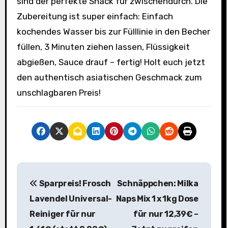
sind der perfekte Snack für zwischendurch. Die
Zubereitung ist super einfach: Einfach
kochendes Wasser bis zur Fülllinie in den Becher
füllen, 3 Minuten ziehen lassen, Flüssigkeit
abgießen, Sauce drauf – fertig! Holt euch jetzt
den authentisch asiatischen Geschmack zum
unschlagbaren Preis!
B
Sparpreis! Frosch
Schnäppchen: Milka
e
Lavendel Universal-
Naps Mix 1 x 1kg Dose
i
Reiniger für nur
für nur 12,39€ –