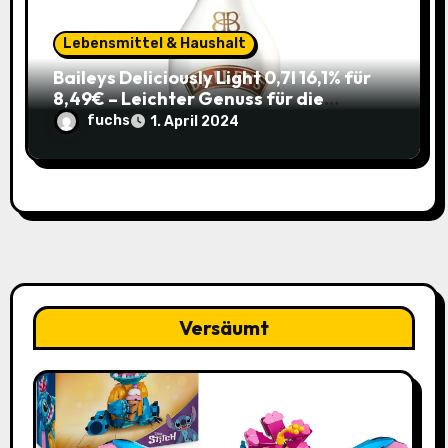
Lebensmittel & Haushalt
Baileys Deliciously Light 0,7l 16,1% für
8,49€ – Leichter Genuss für die
Sommerparty (ehem. 14,99€)
fuchs
1. April 2024
Versäumt