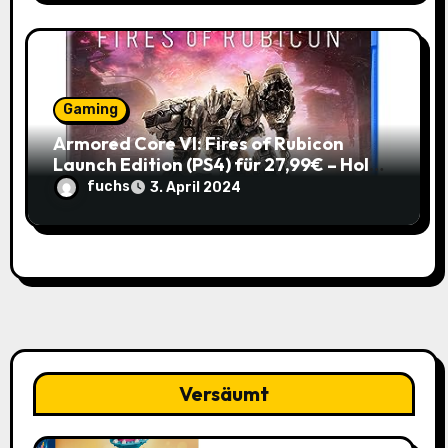
Gaming
Armored Core VI: Fires of Rubicon
Launch Edition (PS4) für 27,99€ – Hol
dir den Mech-Action Spaß zum
fuchs
3. April 2024
Spitzenpreis!
Versäumt