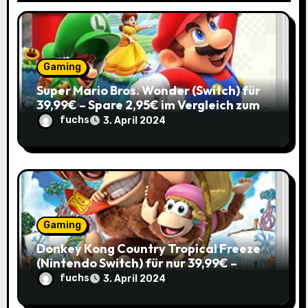
a
t
i
Gaming
o
Super Mario Bros. Wonder (Switch) für
39,99€ – Spare 2,95€ im Vergleich zum
n
Normalpreis!
fuchs
3. April 2024
Gaming
Donkey Kong Country Tropical Freeze
(Nintendo Switch) für nur 39,99€ –
Spare 16% im Vergleich zum alten Preis!
fuchs
3. April 2024