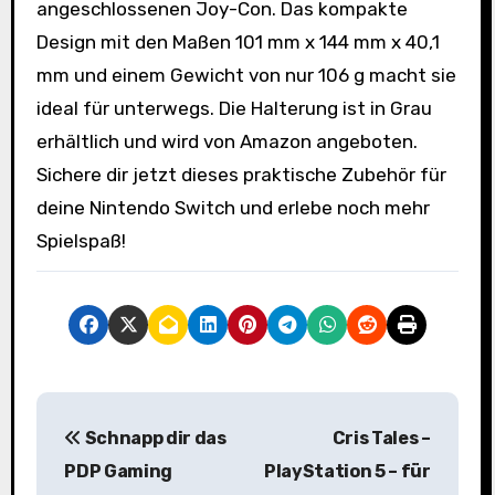
angeschlossenen Joy-Con. Das kompakte
Design mit den Maßen 101 mm x 144 mm x 40,1
mm und einem Gewicht von nur 106 g macht sie
ideal für unterwegs. Die Halterung ist in Grau
erhältlich und wird von Amazon angeboten.
Sichere dir jetzt dieses praktische Zubehör für
deine Nintendo Switch und erlebe noch mehr
Spielspaß!
B
Schnapp dir das
Cris Tales –
e
PDP Gaming
PlayStation 5 – für