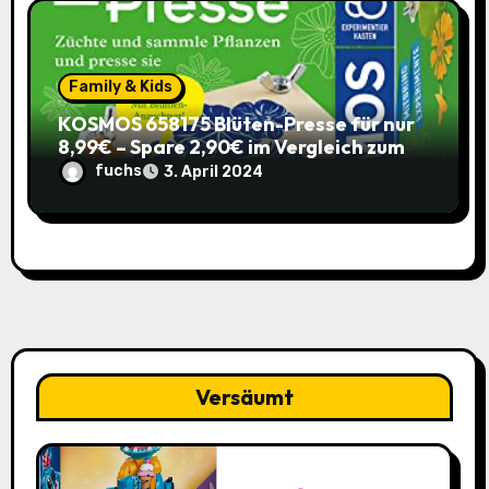
Family & Kids
KOSMOS 658175 Blüten-Presse für nur
8,99€ – Spare 2,90€ im Vergleich zum
alten Preis!
fuchs
3. April 2024
Versäumt