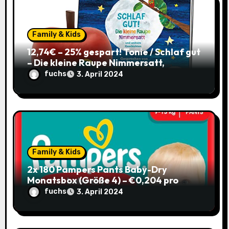
t
i
Family & Kids
o
12,74€ – 25% gespart! Tonie / Schlaf gut
– Die kleine Raupe Nimmersatt,
n
Hörbuch für Kinder ab 3 / mit Coupon
fuchs
3. April 2024
Family & Kids
2x 180 Pampers Pants Baby-Dry
Monatsbox (Größe 4) – €0,204 pro
Pants (Sparabo) – Spare €38,39
fuchs
3. April 2024