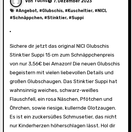
Von
fuchs
7. Dezember 2023
#
Angebot
, #
Glubschis
, #
Kuscheltier
, #
NICI
,
#
Schnäppchen
, #
Stinktier
, #
Suppi
Sichere dir jetzt das original NICI Glubschis
Stinktier Suppi 15 cm zum Schnäppchenpreis
von nur 3,56€ bei Amazon! Die neuen Glubschis
begeistern mit vielen liebevollen Details und
großen Glubschaugen. Das Stinktier Suppi hat
wahnsinnig weiches, schwarz-weißes
Flauschfell, ein rosa Näschen, Pfötchen und
Öhrchen, sowie riesige, kullernde Glotzaugen.
Es ist ein zuckersüßes Schmusetier, das nicht
nur Kinderherzen höherschlagen lässt. Hol dir