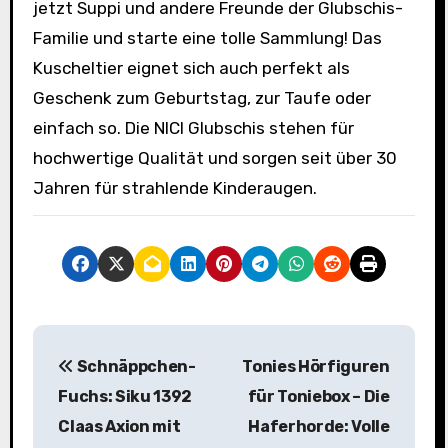
jetzt Suppi und andere Freunde der Glubschis-
Familie und starte eine tolle Sammlung! Das
Kuscheltier eignet sich auch perfekt als
Geschenk zum Geburtstag, zur Taufe oder
einfach so. Die NICI Glubschis stehen für
hochwertige Qualität und sorgen seit über 30
Jahren für strahlende Kinderaugen.
B
Schnäppchen-
Tonies Hörfiguren
e
Fuchs: Siku 1392
für Toniebox – Die
i
Claas Axion mit
Haferhorde: Volle