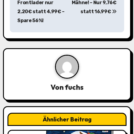
Frontlader nur
Mähne! – Nur 9,76€
t
2,20€ statt 4,99€ –
statt 16,99€
r
Spare 56%!
a
g
s
n
a
Von
fuchs
v
i
g
Ähnlicher Beitrag
a