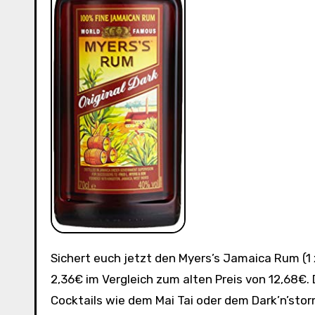
Sichert euch jetzt den Myers’s Jamaica Rum (1 x 0.7 l) zum unschlagbaren Preis von nur 10,32€! Ihr spart dabei
2,36€ im Vergleich zum alten Preis von 12,68€.
Cocktails wie dem Mai Tai oder dem Dark’n’st