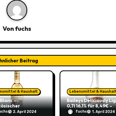
Von
fuchs
hnlicher Beitrag
nsmittel & Haushalt
Lebensmittel & Haushal
 Blanc –
Baileys Deliciously Li
zösischer
0,7l 16,1% für 8,49€ –
peritif 0,75l 11,82€
Leichter Genuss für d
uchs
fuchs
2. April 2024
1. April 2024