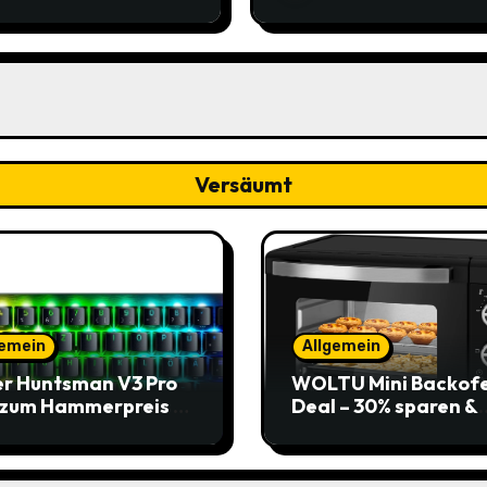
re 4,17€ im Sparabo
Sommerparty (ehem.
14,99€)
Versäumt
gemein
Allgemein
r Huntsman V3 Pro
WOLTU Mini Backof
 zum Hammerpreis –
Deal – 30% sparen &
t zuschlagen!
Pizza genießen