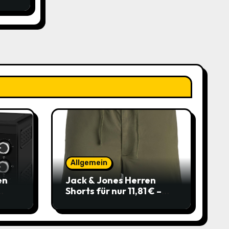
Allgemein
en
Jack & Jones Herren
Shorts für nur 11,81 € –
über 40 % gespart!