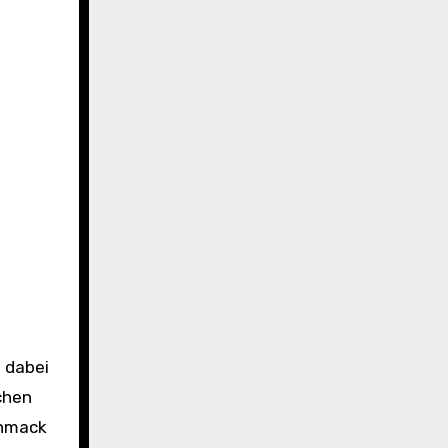
chen
chmack