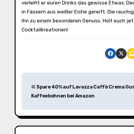
verleiht er euren Drinks das gewisse Etwas. Der
in Fässern aus weißer Eiche gereift. Die rau
ihn zu einem besonderen Genuss. Holt euch je
Cocktailkreationen!
B
Spare 40% auf Lavazza Caffè Crema Gu
e
Kaffeebohnen bei Amazon
i
t
r