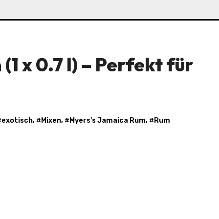
1 x 0.7 l) – Perfekt für
#
exotisch
, #
Mixen
, #
Myers's Jamaica Rum
, #
Rum