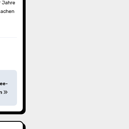
r Jahre
machen
fee-
on