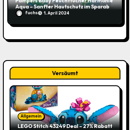
Pampers Baby Feuchttücher Harmonie
Aqua – Sanfter Hautschutz im Sparabo
für nur 25,44€ (15% Rabatt)
fuchs
1. April 2024
Versäumt
Allgemein
LEGO Stitch 43249 Deal – 27% Rabatt