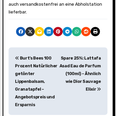
auch versandkostenfrei an eine Abholstation
lieferbar.
B
Burt’s Bees 100
Spare 25%: Lattafa
e
Prozent Natürlicher
Asad Eau de Parfum
i
getönter
(100ml) – Ähnlich
Lippenbalsam,
wie Dior Sauvage
t
Granatapfel –
Elixir
r
Angebotspreis und
a
Ersparnis