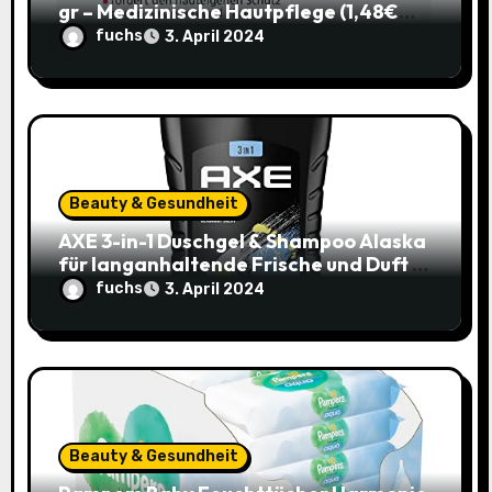
n
gr – Medizinische Hautpflege (1,48€
statt 1,99€)
fuchs
3. April 2024
Beauty & Gesundheit
AXE 3-in-1 Duschgel & Shampoo Alaska
für langanhaltende Frische und Duft –
Sparangebot nur 1,79€ statt 2,65€
fuchs
3. April 2024
Beauty & Gesundheit