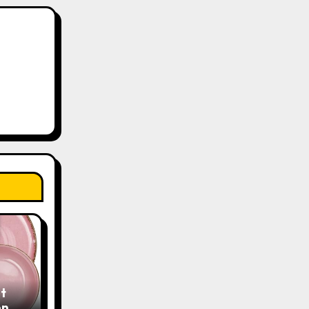
t
n –