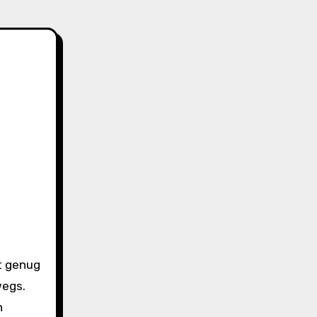
wegs.
n