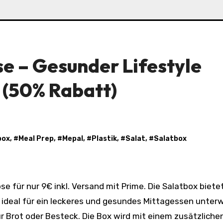
se – Gesunder Lifestyle
 (50% Rabatt)
box
, #
Meal Prep
, #
Mepal
, #
Plastik
, #
Salat
, #
Salatbox
t ideal für ein leckeres und gesundes Mittagessen unter
r Brot oder Besteck. Die Box wird mit einem zusätzliche