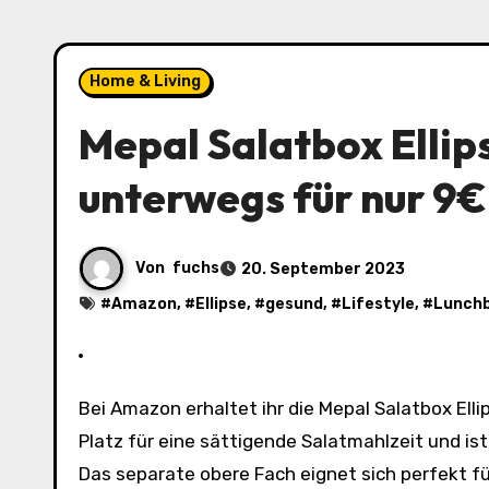
Home & Living
Mepal Salatbox Ellip
unterwegs für nur 9€
Von
fuchs
20. September 2023
#
Amazon
, #
Ellipse
, #
gesund
, #
Lifestyle
, #
Lunch
Bei Amazon erhaltet ihr die Mepal Salatbox Ellipse für nur 9€ inkl. Versand mit Prime. Die Salatbox bietet genug
Platz für eine sättigende Salatmahlzeit und is
Das separate obere Fach eignet sich perfekt fü