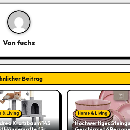
Von
fuchs
hnlicher Beitrag
 & Living
Home & Living
drea Kratzbaum 143
Hochwertiges Steingu
it Hängematte für
Geschirrset 6 Persone