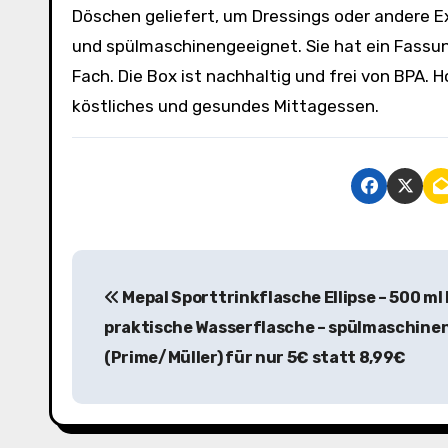
Döschen geliefert, um Dressings oder andere Ex
und spülmaschinengeeignet. Sie hat ein Fassu
Fach. Die Box ist nachhaltig und frei von BPA. Ho
köstliches und gesundes Mittagessen.
B
Mepal Sporttrinkflasche Ellipse – 500 ml 
e
praktische Wasserflasche – spülmaschine
i
(Prime/Müller) für nur 5€ statt 8,99€
t
r