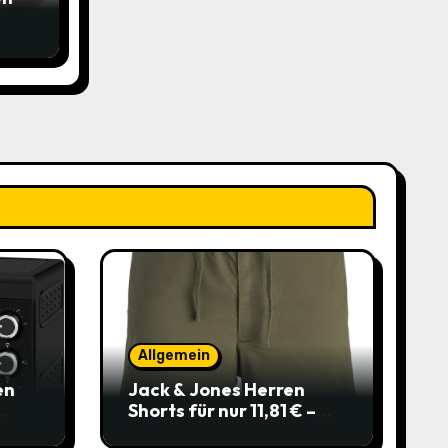
 für
5€
Allgemein
en
Jack & Jones Herren
Shorts für nur 11,81 € –
über 40 % gespart!