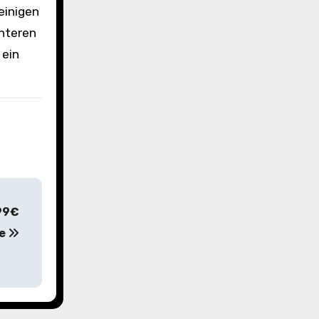
einigen
unteren
 ein
,99€
de