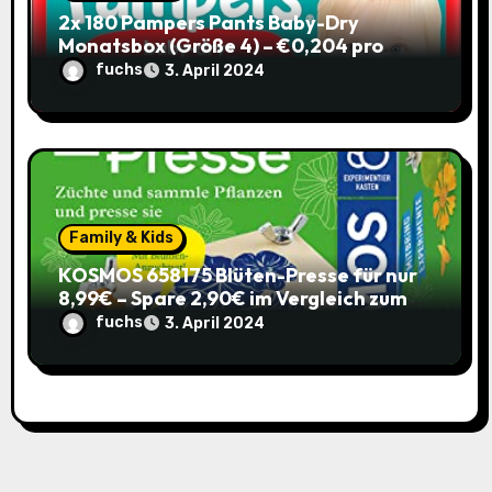
2x 180 Pampers Pants Baby-Dry
Monatsbox (Größe 4) – €0,204 pro
Pants (Sparabo) – Spare €38,39
fuchs
3. April 2024
Family & Kids
KOSMOS 658175 Blüten-Presse für nur
8,99€ – Spare 2,90€ im Vergleich zum
alten Preis!
fuchs
3. April 2024