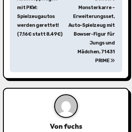
i
mit PKW:
Monsterkarre –
Spielzeugautos
Erweiterungsset,
t
werden gerettet!
Auto-Spielzeug mit
r
(7,16€ statt 8,49€)
Bowser-Figur für
a
Jungs und
Mädchen, 71431
g
PRIME
s
n
a
v
i
Von
fuchs
g