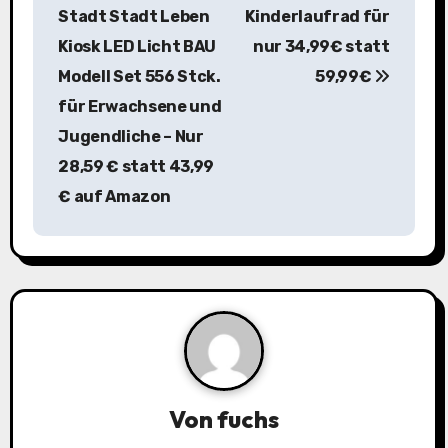
Stadt Stadt Leben
Kinderlaufrad für
t
Kiosk LED Licht BAU
nur 34,99€ statt
r
Modell Set 556 Stck.
59,99€
a
für Erwachsene und
Jugendliche – Nur
g
28,59 € statt 43,99
s
€ auf Amazon
n
a
v
i
g
Von
fuchs
a