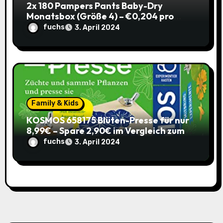
2x 180 Pampers Pants Baby-Dry
Monatsbox (Größe 4) – €0,204 pro
Pants (Sparabo) – Spare €38,39
fuchs
3. April 2024
Family & Kids
KOSMOS 658175 Blüten-Presse für nur
8,99€ – Spare 2,90€ im Vergleich zum
alten Preis!
fuchs
3. April 2024