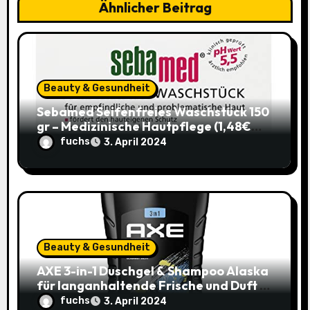
Ähnlicher Beitrag
t
i
o
Beauty & Gesundheit
n
Sebamed Seifenfreies Waschstück 150
gr – Medizinische Hautpflege (1,48€
statt 1,99€)
fuchs
3. April 2024
Beauty & Gesundheit
AXE 3-in-1 Duschgel & Shampoo Alaska
für langanhaltende Frische und Duft –
Sparangebot nur 1,79€ statt 2,65€
fuchs
3. April 2024