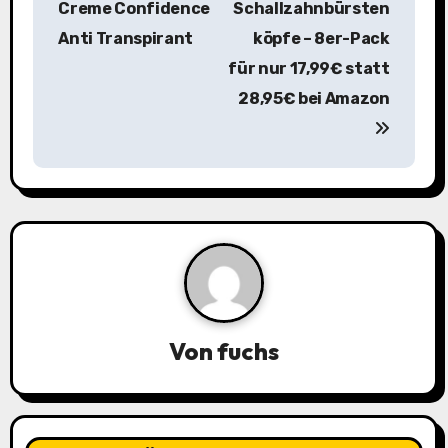
Creme Confidence
Schallzahnbürsten
t
Anti Transpirant
köpfe – 8er-Pack
r
für nur 17,99€ statt
a
28,95€ bei Amazon
g
s
n
a
v
i
Von
fuchs
g
a