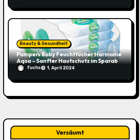
Beauty & Gesundheit
Pampers Baby Feuchttücher Harmonie
Aqua – Sanfter Hautschutz im Sparabo
für nur 25,44€ (15% Rabatt)
fuchs
1. April 2024
Versäumt