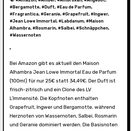
#
Amazon
, #
Amber
, #
Ambroxan
, #
Angebot
,
#
Bergamotte
, #
Duft
, #
Eau de Parfum
,
#
Fragrantica
, #
Geranie
, #
Grapefruit
, #
Ingwer
,
#
Jean Lowe Immortal
, #
Labdanum
, #
Maison
Alhambra
, #
Rosmarin
, #
Salbei
, #
Schnäppchen
,
#
Wassernoten
Bei Amazon gibt es aktuell den Maison
Alhambra Jean Lowe Immortal Eau de Parfum
(100ml) für nur 25€ statt 34,49€. Der Duft ist
frisch-zitrisch und ein Clone des LV
L’Immensité. Die Kopfnoten enthalten
Grapefruit, Ingwer und Bergamotte, während
Herznoten von Wassernoten, Salbei, Rosmarin
und Geranie dominiert werden. Die Basisnoten