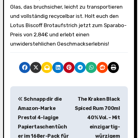
Glas, das bruchsicher, leicht zu transportieren
und vollständig recycelbar ist. Holt euch den
Lotus Biscoff Brotaufstrich jetzt zum Sparabo-
Preis von 2,84€ und erlebt einen
unwiderstehlichen Geschmackserlebnis!
B
Schnapp dir die
The Kraken Black
e
Amazon-Marke
Spiced Rum 700ml
i
Presto! 4-lagige
40% Vol. – Mit
Papiertaschentüch
einzigartig-
t
er im 168er-Pack für
würzigem