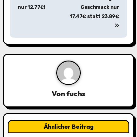
r
nur 12,77€!
Geschmack nur
a
17,47€ statt 23,89€
g
s
n
a
v
i
Von
fuchs
g
a
Ähnlicher Beitrag
t