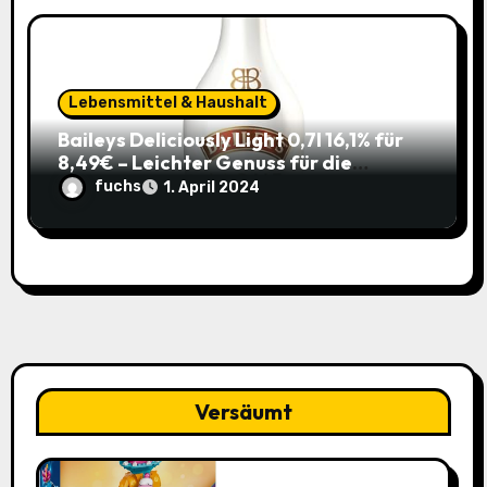
Lebensmittel & Haushalt
Baileys Deliciously Light 0,7l 16,1% für
8,49€ – Leichter Genuss für die
Sommerparty (ehem. 14,99€)
fuchs
1. April 2024
Versäumt