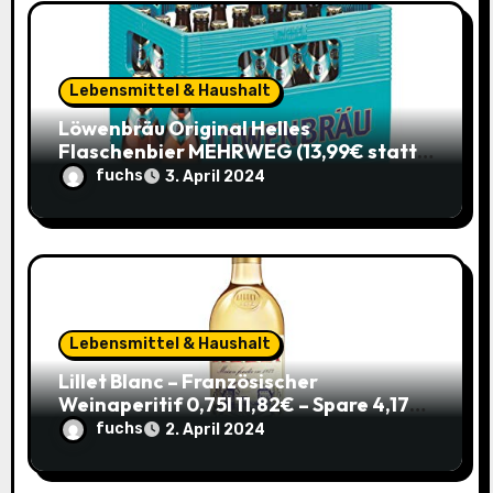
i
o
Lebensmittel & Haushalt
n
Löwenbräu Original Helles
Flaschenbier MEHRWEG (13,99€ statt
17,49€) – Ein typisches Münchner
fuchs
3. April 2024
Original zum Sparpreis
Lebensmittel & Haushalt
Lillet Blanc – Französischer
Weinaperitif 0,75l 11,82€ – Spare 4,17€
im Sparabo
fuchs
2. April 2024