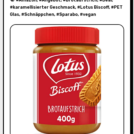
#
Amazon
, #
Angebot
, #
Brotaufstrich
, #
Deal
,
#
karamellisierter Geschmack
, #
Lotus Biscoff
, #
PET
Glas
, #
Schnäppchen
, #
Sparabo
, #
vegan