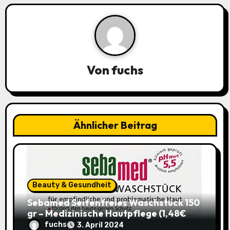
n
a
v
i
Von
fuchs
g
a
Ähnlicher Beitrag
t
i
o
Beauty & Gesundheit
n
Sebamed Seifenfreies Waschstück 150
gr – Medizinische Hautpflege (1,48€
statt 1,99€)
fuchs
3. April 2024