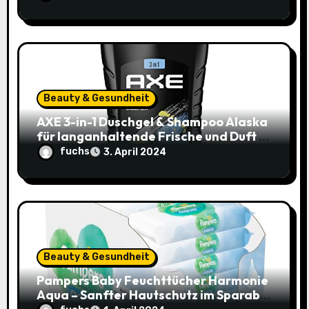
Beauty & Gesundheit
AXE 3-in-1 Duschgel & Shampoo Alaska
für langanhaltende Frische und Duft –
Sparangebot nur 1,79€ statt 2,65€
fuchs
3. April 2024
Beauty & Gesundheit
Pampers Baby Feuchttücher Harmonie
Aqua – Sanfter Hautschutz im Sparabo