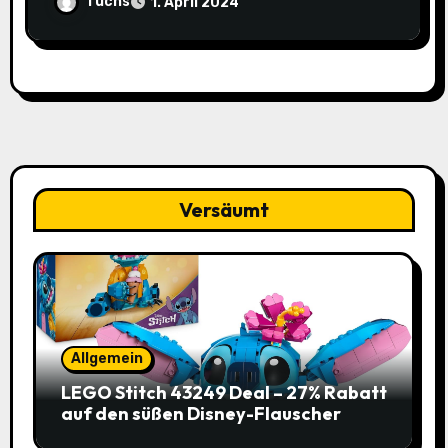
für nur 25,44€ (15% Rabatt)
fuchs
1. April 2024
Versäumt
Allgemein
LEGO Stitch 43249 Deal – 27% Rabatt
auf den süßen Disney-Flauscher