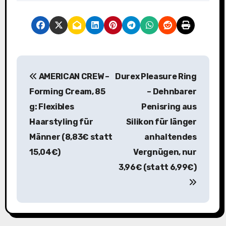
B
AMERICAN CREW –
Durex Pleasure Ring
e
Forming Cream, 85
– Dehnbarer
i
g: Flexibles
Penisring aus
Haarstyling für
Silikon für länger
t
Männer (8,83€ statt
anhaltendes
r
15,04€)
Vergnügen, nur
a
3,96€ (statt 6,99€)
g
s