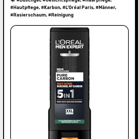
#
Duschgel
, #
Gesichtspflege
, #
Haarpflege
,
#
Hautpflege
, #
Karbon
, #
L'Oréal Paris
, #
Männer
,
#
Rasierschaum
, #
Reinigung