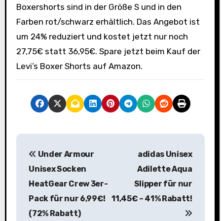
Boxershorts sind in der Größe S und in den
Farben rot/schwarz erhältlich. Das Angebot ist
um 24% reduziert und kostet jetzt nur noch
27,75€ statt 36,95€. Spare jetzt beim Kauf der
Levi’s Boxer Shorts auf Amazon.
B
Under Armour
adidas Unisex
e
Unisex Socken
Adilette Aqua
i
HeatGear Crew 3er-
Slipper für nur
Pack für nur 6,99€!
11,45€ – 41% Rabatt!
t
(72% Rabatt)