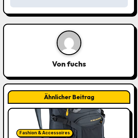
r
a
g
s
n
a
Von
fuchs
v
i
Ähnlicher Beitrag
g
a
t
Fashion & Accessoires