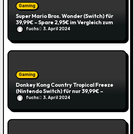
Gaming
n
Super Mario Bros. Wonder (Switch) für
39,99€ – Spare 2,95€ im Vergleich zum
Normalpreis! 🎮
fuchs
3. April 2024
Gaming
Donkey Kong Country Tropical Freeze
(Nintendo Switch) für nur 39,99€ –
Spare 16% im Vergleich zum alten Preis!
fuchs
3. April 2024