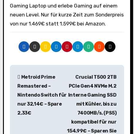
Gaming Laptop und erlebe Gaming auf einem
neuen Level. Nur für kurze Zeit zum Sonderpreis
von nur 1.469€ statt 1.599€ bei Amazon.
B
Metroid Prime
Crucial T500 2TB
e
Remastered –
PCIe Gen4 NVMe M.2
i
Nintendo Switch für
Interne Gaming SSD
nur 32,14€ – Spare
mit Kühler, bis zu
t
2,33€
7400MB/s, (PS5)
r
kompatibel für nur
a
154,99€ – Sparen Sie