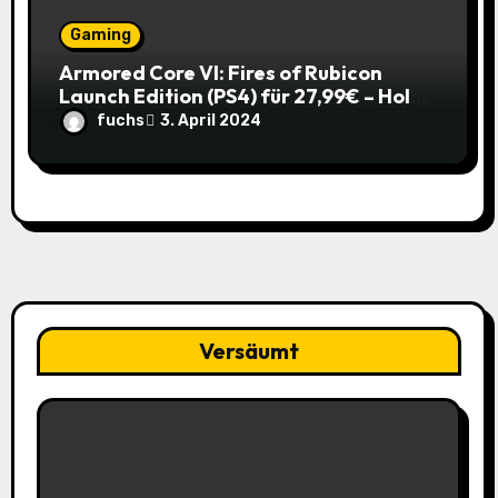
Gaming
Armored Core VI: Fires of Rubicon
Launch Edition (PS4) für 27,99€ – Hol
dir den Mech-Action Spaß zum
fuchs
3. April 2024
Spitzenpreis!
Versäumt