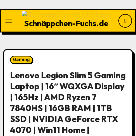
Zu
Inhalten
springen
Schnäppchen-Fuchs.de
Gaming
Lenovo Legion Slim 5 Gaming
Laptop | 16″ WQXGA Display
| 165Hz | AMD Ryzen 7
7840HS | 16GB RAM | 1TB
SSD | NVIDIA GeForce RTX
4070 | Win11 Home |