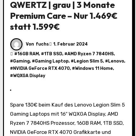
QWERTZ | grau | 3 Monate
Premium Care – Nur 1.469€
statt 1.599€
Von
fuchs
1. Februar 2024
#
16GB RAM
, #
1TB SSD
, #
AMD Ryzen 7 7840HS
,
#
Gaming
, #
Gaming Laptop
, #
Legion Slim 5
, #
Lenovo
,
#
NVIDIA GeForce RTX 4070
, #
Windows 11 Home
,
#
WQXGA Display
Spare 130€ beim Kauf des Lenovo Legion Slim 5
Gaming Laptops mit 16″ WQXGA Display, AMD
Ryzen 7 7840HS Prozessor, 16GB RAM, 1TB SSD,
NVIDIA GeForce RTX 4070 Grafikkarte und