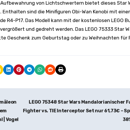
r Aufbewahrung von Lichtschwertern bietet dieses Star 
 Enthalten sind die Minifiguren Obi-Wan Kenobi mit ein
de R4-P17. Das Modell kann mit der kostenlosen LEGO Bu
 vergrößert und gedreht werden. Das LEGO 75333 Star W
fekte Geschenk zum Geburtstag oder zu Weihnachten für 
amäleon
LEGO 75348 Star Wars Mandalorianischer 
hem
Fighter vs. TIE Interceptor Set nur 61,73€ – S
l | Vogel
38