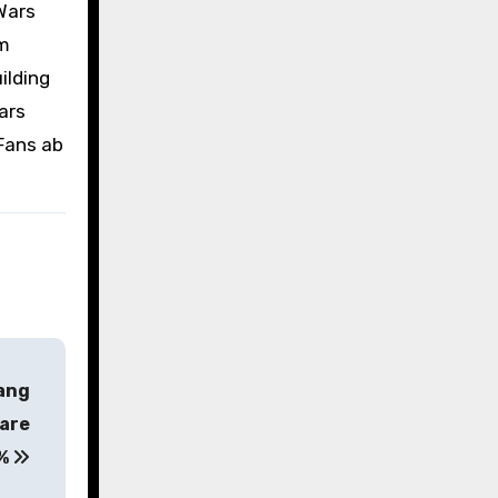
Wars
em
ilding
ars
Fans ab
Fang
pare
%