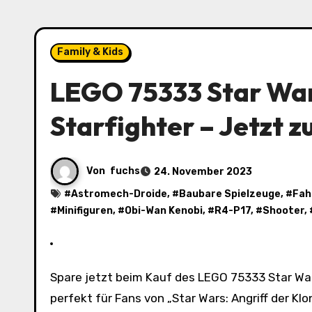
Family & Kids
LEGO 75333 Star War
Starfighter – Jetzt 
Von
fuchs
24. November 2023
#
Astromech-Droide
, #
Baubare Spielzeuge
, #
Fah
#
Minifiguren
, #
Obi-Wan Kenobi
, #
R4-P17
, #
Shooter
,
Spare jetzt beim Kauf des LEGO 75333 Star Wars Obi-Wan Kenobis Jedi Starfighter! Das baubare Spielzeug ist
perfekt für Fans von „Star Wars: Angriff der Kl