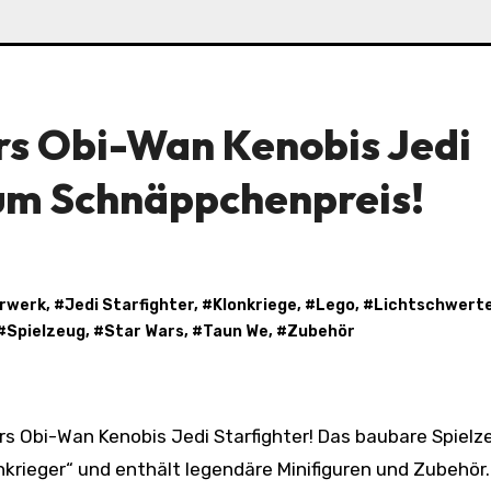
s Obi-Wan Kenobis Jedi
zum Schnäppchenpreis!
rwerk
, #
Jedi Starfighter
, #
Klonkriege
, #
Lego
, #
Lichtschwert
 #
Spielzeug
, #
Star Wars
, #
Taun We
, #
Zubehör
onkrieger“ und enthält legendäre Minifiguren und Zubehör.