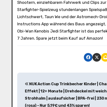
Shootern, einziehbarem Fahrwerk und Clips zu
Starfighter-Spielzeug stundenlangen Spielspaß.
Lichtschwert, Taun We und der Astromech-Droi
Instructions App während des Baus angezeigt,
Obi-Wan Kenobis Jedi Starfighter ist das per
7 Jahren. Spare jetzt beim Kauf auf Amazon!
B
NUK Action Cup Trinkbecher Kinder | Ch
e
Effekt | 12+ Monate | Drehdeckel mit weic
i
Strohhalm | auslaufsicher | BPA-frei | 230 m
t
(rosa) – Nur 5,19€ und 43% sparen!