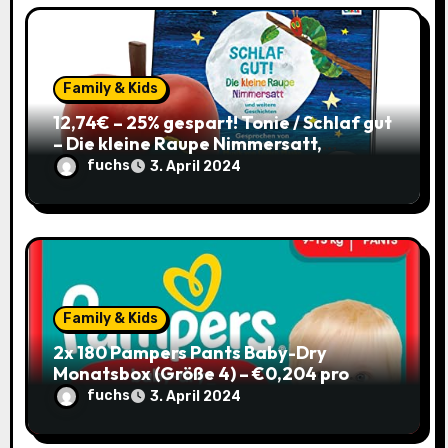
t
i
o
Family & Kids
12,74€ – 25% gespart! Tonie / Schlaf gut
n
– Die kleine Raupe Nimmersatt,
Hörbuch für Kinder ab 3 / mit Coupon
fuchs
3. April 2024
Family & Kids
2x 180 Pampers Pants Baby-Dry
Monatsbox (Größe 4) – €0,204 pro
Pants (Sparabo) – Spare €38,39
fuchs
3. April 2024