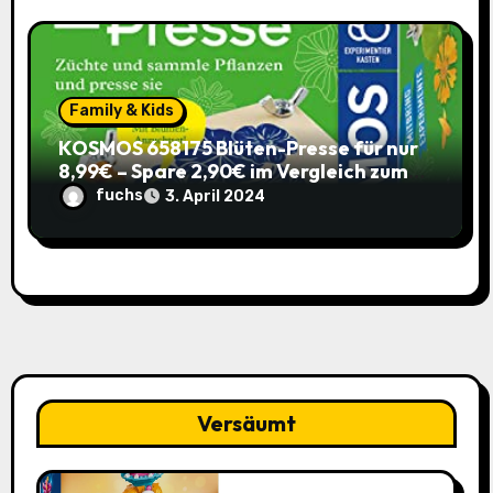
Family & Kids
KOSMOS 658175 Blüten-Presse für nur
8,99€ – Spare 2,90€ im Vergleich zum
alten Preis!
fuchs
3. April 2024
Versäumt