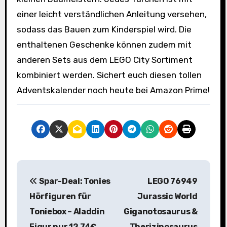
einer leicht verständlichen Anleitung versehen,
sodass das Bauen zum Kinderspiel wird. Die
enthaltenen Geschenke können zudem mit
anderen Sets aus dem LEGO City Sortiment
kombiniert werden. Sichert euch diesen tollen
Adventskalender noch heute bei Amazon Prime!
B
Spar-Deal: Tonies
LEGO 76949
e
Hörfiguren für
Jurassic World
i
Toniebox – Aladdin
Giganotosaurus &
Figur nur 12,74€
Therizinosaurus