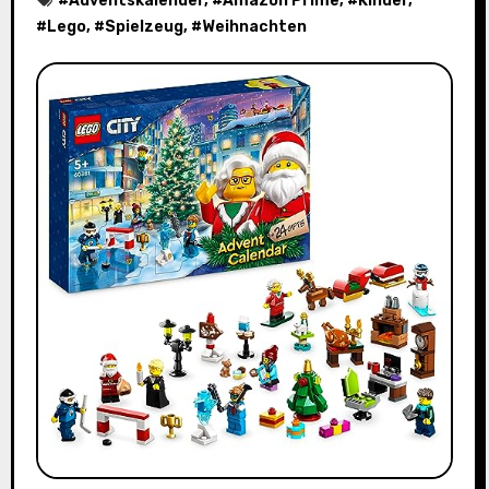
#
Adventskalender
, #
Amazon Prime
, #
Kinder
,
#
Lego
, #
Spielzeug
, #
Weihnachten