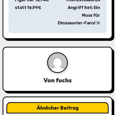
t
statt 16,99€
Angriff Set: Ein
r
Muss für
a
Dinosaurier-Fans!
g
s
n
a
v
Von
fuchs
i
g
a
Ähnlicher Beitrag