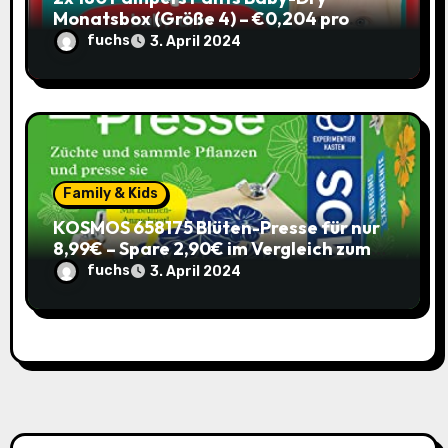
Monatsbox (Größe 4) – €0,204 pro
Pants (Sparabo) – Spare €38,39
fuchs
3. April 2024
Family & Kids
KOSMOS 658175 Blüten-Presse für nur
8,99€ – Spare 2,90€ im Vergleich zum
alten Preis!
fuchs
3. April 2024