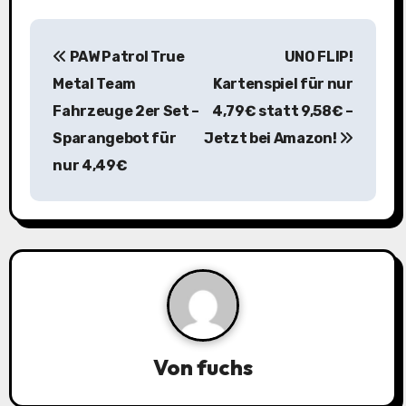
B
PAW Patrol True
UNO FLIP!
e
Metal Team
Kartenspiel für nur
i
Fahrzeuge 2er Set –
4,79€ statt 9,58€ –
Sparangebot für
Jetzt bei Amazon!
t
nur 4,49€
r
a
g
s
n
a
Von
fuchs