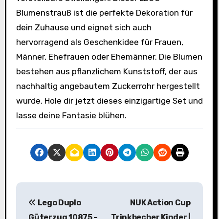
Blumenstrauß ist die perfekte Dekoration für
dein Zuhause und eignet sich auch
hervorragend als Geschenkidee für Frauen,
Männer, Ehefrauen oder Ehemänner. Die Blumen
bestehen aus pflanzlichem Kunststoff, der aus
nachhaltig angebautem Zuckerrohr hergestellt
wurde. Hole dir jetzt dieses einzigartige Set und
lasse deine Fantasie blühen.
B
Lego Duplo
NUK Action Cup
e
Güterzug 10875 –
Trinkbecher Kinder |