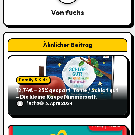
a
Von
fuchs
t
i
o
Ähnlicher Beitrag
n
Family & Kids
12,74€ – 25% gespart! Tonie / Schlaf gut
– Die kleine Raupe Nimmersatt,
Hörbuch für Kinder ab 3 / mit Coupon
fuchs
3. April 2024