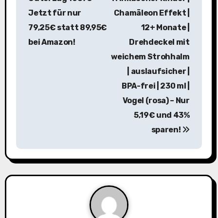
i
Jetzt für nur
Chamäleon Effekt |
79,25€ statt 89,95€
12+ Monate |
t
bei Amazon!
Drehdeckel mit
r
weichem Strohhalm
a
| auslaufsicher |
BPA-frei | 230 ml |
g
Vogel (rosa) – Nur
s
5,19€ und 43%
n
sparen!
a
v
i
g