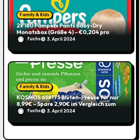
Family & Kids
2x 180 Pampers Pants Baby-Dry
Monatsbox (Größe 4) – €0,204 pro
Pants (Sparabo) – Spare €38,39
fuchs
3. April 2024
Family & Kids
KOSMOS 658175 Blüten-Presse für nur
8,99€ – Spare 2,90€ im Vergleich zum
alten Preis!
fuchs
3. April 2024