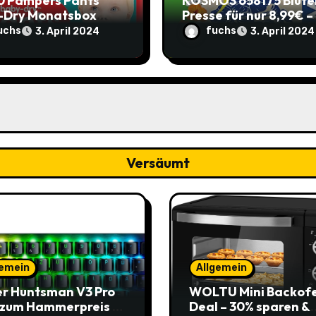
0 Pampers Pants
KOSMOS 658175 Blüte
-Dry Monatsbox
Presse für nur 8,99€ –
e 4) – €0,204 pro
Spare 2,90€ im Vergle
uchs
fuchs
3. April 2024
3. April 2024
 (Sparabo) – Spare
zum alten Preis!
39
Versäumt
gemein
Allgemein
r Huntsman V3 Pro
WOLTU Mini Backof
 zum Hammerpreis –
Deal – 30% sparen &