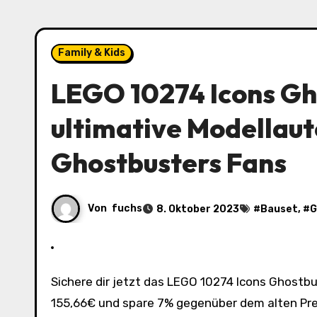
Family & Kids
LEGO 10274 Icons Gh
ultimative Modellau
Ghostbusters Fans
Von
fuchs
8. Oktober 2023
#
Bauset
, #
G
Sichere dir jetzt das LEGO 10274 Icons Ghostbusters ECTO-1 Modellauto zum Schnäppchenpreis von nur
155,66€ und spare 7% gegenüber dem alten Prei