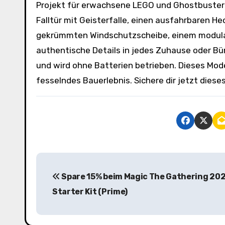
Projekt für erwachsene LEGO und Ghostbusters 
Falltür mit Geisterfalle, einen ausfahrbaren He
gekrümmten Windschutzscheibe, einem modular
authentische Details in jedes Zuhause oder Bür
und wird ohne Batterien betrieben. Dieses Model
fesselndes Bauerlebnis. Sichere dir jetzt dies
B
Spare 15% beim Magic The Gathering 20
e
Starter Kit (Prime)
i
t