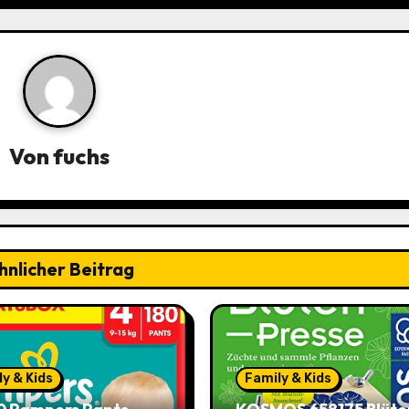
Von
fuchs
hnlicher Beitrag
y & Kids
Family & Kids