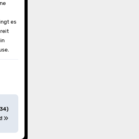
ine
ingt es
reit
in
use.
R34)
t!