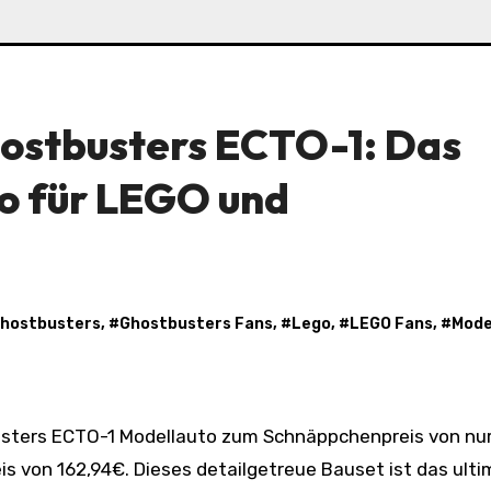
ostbusters ECTO-1: Das
to für LEGO und
hostbusters
, #
Ghostbusters Fans
, #
Lego
, #
LEGO Fans
, #
Mode
s von 162,94€. Dieses detailgetreue Bauset ist das ulti