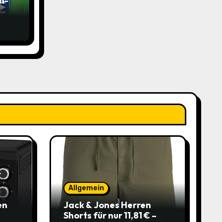
n-
ich
Allgemein
en
Jack & Jones Herren
Shorts für nur 11,81 € –