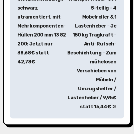
i
schwarz
5-teilig – 4
atramentiert, mit
Möbelroller & 1
t
Mehrkomponenten-
Lastenheber – Je
r
Hüllen 200 mm 13 82
150 kg Tragkraft –
a
200: Jetzt nur
Anti-Rutsch-
38,68€ statt
Beschichtung – Zum
g
42,78€
mühelosen
s
Verschieben von
n
Möbeln /
Umzugshelfer /
a
Lastenheber / 9,95€
v
statt 15,44€
i
g