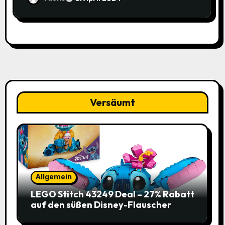
Stahl 1/2“ Universalschaft für 3,99€
(-58% / vorher 9,48€) bei Amazon
Versäumt
Allgemein
LEGO Stitch 43249 Deal – 27% Rabatt
auf den süßen Disney-Flauscher