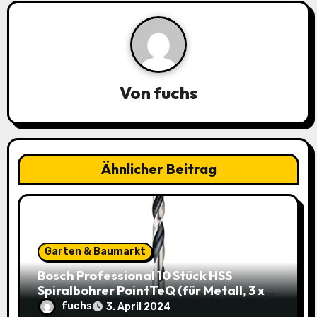
a
t
i
Von
fuchs
o
n
Ähnlicher Beitrag
Garten & Baumarkt
Bosch Professional 10 Stück HSS
Spiralbohrer PointTeQ (für Metall, 3 x
33 x 61 mm) – Top Deal: 3,49€ statt
fuchs
3. April 2024