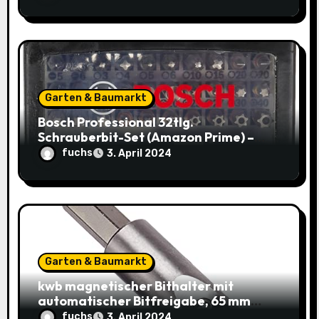
8,48€
Garten & Baumarkt
Bosch Professional 32tlg.
Schrauberbit-Set (Amazon Prime) –
Jetzt nur 9,95€ statt 14,29€
fuchs
3. April 2024
Garten & Baumarkt
kwb magnetischer Bithalter mit
automatischer Bitfreigabe, 65 mm
Länge und 2x Säbelsägeblatt HCS
fuchs
3. April 2024