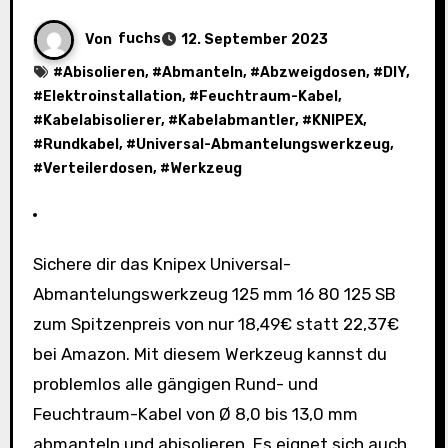
Von
fuchs
12. September 2023
#
Abisolieren
, #
Abmanteln
, #
Abzweigdosen
, #
DIY
,
#
Elektroinstallation
, #
Feuchtraum-Kabel
,
#
Kabelabisolierer
, #
Kabelabmantler
, #
KNIPEX
,
#
Rundkabel
, #
Universal-Abmantelungswerkzeug
,
#
Verteilerdosen
, #
Werkzeug
Sichere dir das Knipex Universal-
Abmantelungswerkzeug 125 mm 16 80 125 SB
zum Spitzenpreis von nur 18,49€ statt 22,37€
bei Amazon. Mit diesem Werkzeug kannst du
problemlos alle gängigen Rund- und
Feuchtraum-Kabel von Ø 8,0 bis 13,0 mm
abmanteln und abisolieren. Es eignet sich auch