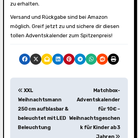
zu erhalten.
Versand und Rückgabe sind bei Amazon
möglich. Greif jetzt zu und sichere dir diesen
tollen Adventskalender zum Spitzenpreis!
B
XXL
Matchbox-
e
Weihnachtsmann
Adventskalender
i
250 cm aufblasbar &
für 10€ –
beleuchtet mit LED
Weihnachtsgeschen
t
Beleuchtung
k für Kinder ab 3
r
Jahren