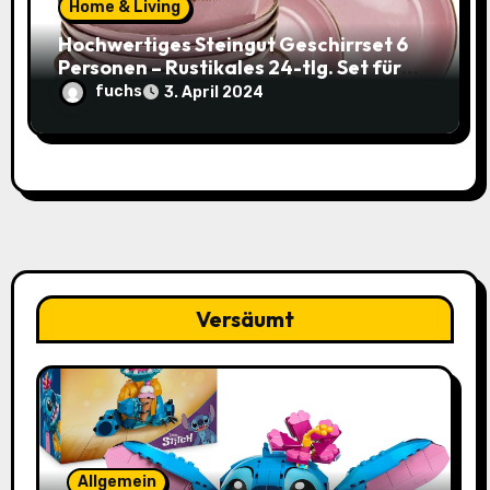
Home & Living
Hochwertiges Steingut Geschirrset 6
Personen – Rustikales 24-tlg. Set für
nur 49,95€ statt 119,95€
fuchs
3. April 2024
Versäumt
Allgemein