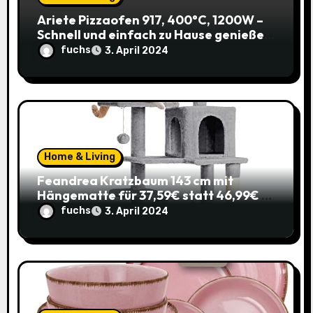
o
Ariete Pizzaofen 917, 400°C, 1200W –
Schnell und einfach zu Hause genießen!
n
(Prime)
fuchs
3. April 2024
Home & Living
Feandrea Kratzbaum 143 cm mit
Hängematte für 37,59€ statt 46,99€ –
Katzenspaß zum Sparpreis!
fuchs
3. April 2024