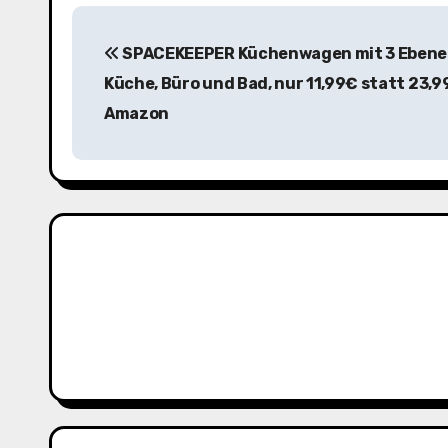
B
SPACEKEEPER Küchenwagen mit 3 Ebene
e
Küche, Büro und Bad, nur 11,99€ statt 23,9
i
Amazon
t
r
a
g
s
n
a
v