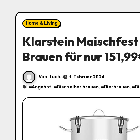
Home & Living
Klarstein Maischfest
Brauen für nur 151,9
Von
fuchs
1. Februar 2024
#
Angebot
, #
Bier selber brauen
, #
Bierbrauen
, #
B