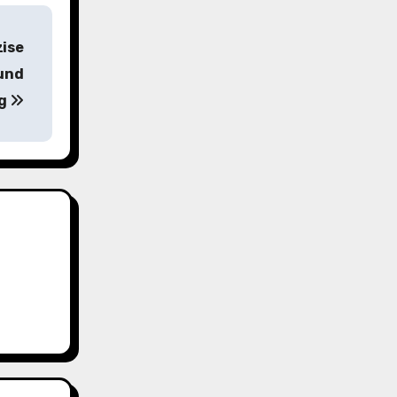
ise
und
ng