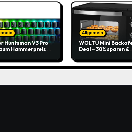
gemein
Allgemein
r Huntsman V3 Pro
WOLTU Mini Backof
 zum Hammerpreis –
Deal – 30% sparen &
t zuschlagen!
Pizza genießen