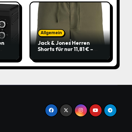
Allgemein
en
Jack & Jones Herren
Shorts für nur 11,81 € –
über 40 % gespart!