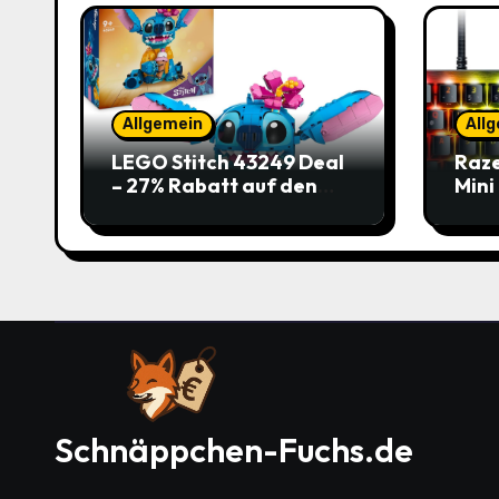
Allgemein
All
LEGO Stitch 43249 Deal
Raze
– 27% Rabatt auf den
Mini
süßen Disney-Flauscher
Jetz
Schnäppchen-Fuchs.de