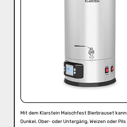
Mit dem Klarstein Maischfest Bierbrauset kannst du jetzt ganz einfach dein eigenes Bier brauen. Ob Hell oder
Dunkel, Ober- oder Untergärig, Weizen oder Pils