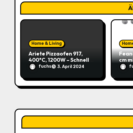
i
Ä
g
a
t
Home & Living
Home
Ariete Pizzaofen 917,
Fean
i
400°C, 1200W – Schnell
cm m
und einfach zu Hause
37,59
o
fuchs
f
3. April 2024
genießen! (Prime)
Katz
Sparp
n