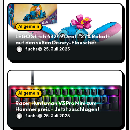
g
a
Allgemein
t
LEGO Stitch 43249 Deal – 27% Rabatt
i
auf den süßen Disney-Flauscher
fuchs
25. Juli 2025
o
n
Allgemein
Razer Huntsman V3 Pro Mini zum
Hammerpreis – Jetzt zuschlagen!
fuchs
25. Juli 2025