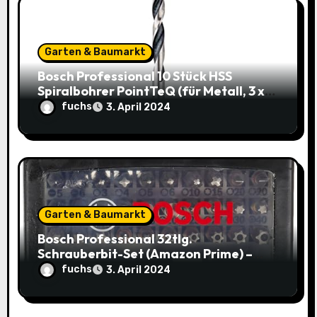
g
a
Garten & Baumarkt
t
Bosch Professional 10 Stück HSS
i
Spiralbohrer PointTeQ (für Metall, 3 x
33 x 61 mm) – Top Deal: 3,49€ statt
fuchs
3. April 2024
o
8,48€
n
Garten & Baumarkt
Bosch Professional 32tlg.
Schrauberbit-Set (Amazon Prime) –
Jetzt nur 9,95€ statt 14,29€
fuchs
3. April 2024