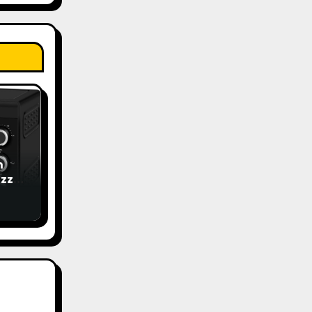
n
izza