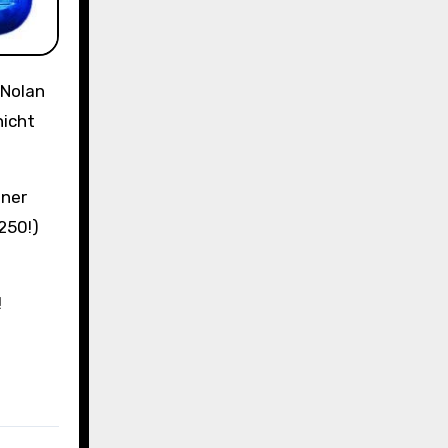
 Nolan
nicht
iner
250!)
!