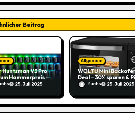
hnlicher Beitrag
emein
Allgemein
r Huntsman V3 Pro
WOLTU Mini Backofe
 zum Hammerpreis –
Deal – 30% sparen & P
 zuschlagen!
genießen
uchs
fuchs
25. Juli 2025
25. Juli 2025