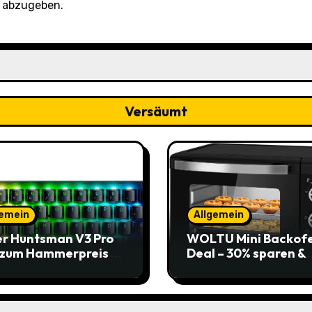
 abzugeben.
Versäumt
gemein
Allgemein
r Huntsman V3 Pro
WOLTU Mini Backof
 zum Hammerpreis –
Deal – 30% sparen &
t zuschlagen!
Pizza genießen