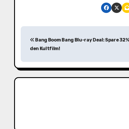
B
Bang Boom Bang Blu-ray Deal: Spare 32%
e
den Kultfilm!
i
t
r
a
g
s
n