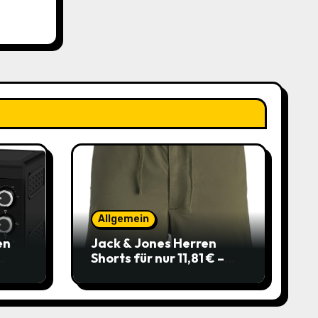
Allgemein
en
Jack & Jones Herren
Shorts für nur 11,81 € –
über 40 % gespart!