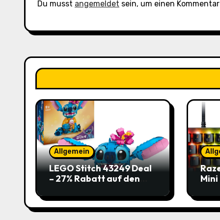
Du musst
angemeldet
sein, um einen Kommentar
Allgemein
All
LEGO Stitch 43249 Deal
Raze
– 27% Rabatt auf den
Mini
süßen Disney-Flauscher
Jetz