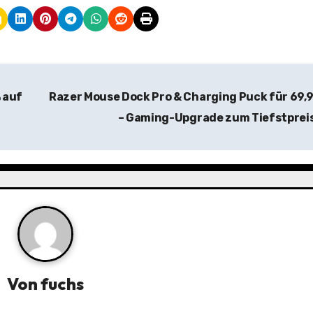
 auf
Razer Mouse Dock Pro & Charging Puck für 69,
– Gaming-Upgrade zum Tiefstprei
Von
fuchs