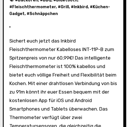
#
Backofen
, #
BBQ
, #
Bluetooth
,
#
Fleischthermometer
, #
Grill
, #
Inkbird
, #
Küchen-
Gadget
, #
Schnäppchen
Sichert euch jetzt das Inkbird
Fleischthermometer Kabelloses INT-11P-B zum
Spitzenpreis von nur 60,99€! Das intelligente
Fleischthermometer ist 100% kabellos und
bietet euch völlige Freiheit und Flexibilität beim
Kochen. Mit einer drahtlosen Verbindung von bis
zu 91m könnt ihr euer Essen bequem mit der
kostenlosen App für iOS und Android
Smartphones und Tablets überwachen. Das
Thermometer verfügt über zwei
Temperatursensoren, die gleichzeitig die