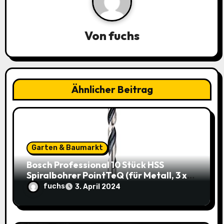
n
a
Von
fuchs
v
i
g
Ähnlicher Beitrag
a
t
i
Garten & Baumarkt
o
Bosch Professional 10 Stück HSS
Spiralbohrer PointTeQ (für Metall, 3 x
n
33 x 61 mm) – Top Deal: 3,49€ statt
fuchs
3. April 2024
8,48€