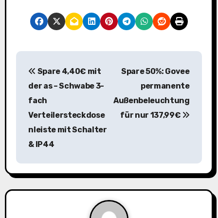
B
Spare 4,40€ mit
Spare 50%: Govee
e
der as – Schwabe 3-
permanente
i
fach
Außenbeleuchtung
Verteilersteckdose
für nur 137,99€
t
nleiste mit Schalter
r
& IP44
a
g
s