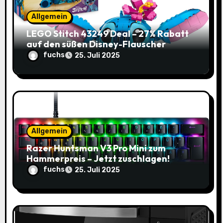
t
Allgemein
i
LEGO Stitch 43249 Deal – 27% Rabatt
auf den süßen Disney-Flauscher
o
fuchs
25. Juli 2025
n
Allgemein
Razer Huntsman V3 Pro Mini zum
Hammerpreis – Jetzt zuschlagen!
fuchs
25. Juli 2025