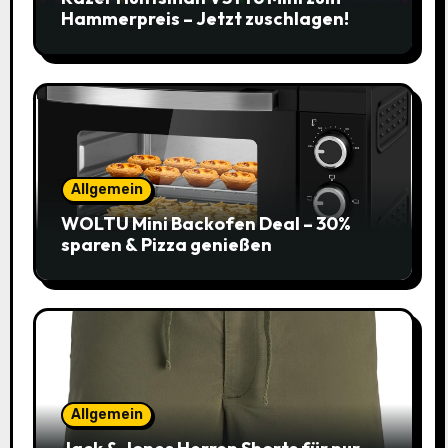
Hammerpreis – Jetzt zuschlagen!
Allgemein
WOLTU Mini Backofen Deal – 30%
sparen & Pizza genießen
Allgemein