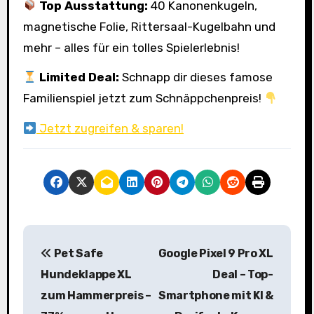
Top Ausstattung:
40 Kanonenkugeln,
magnetische Folie, Rittersaal-Kugelbahn und
mehr – alles für ein tolles Spielerlebnis!
Limited Deal:
Schnapp dir dieses famose
Familienspiel jetzt zum Schnäppchenpreis!
Jetzt zugreifen & sparen!
B
Pet Safe
Google Pixel 9 Pro XL
e
Hundeklappe XL
Deal – Top-
i
zum Hammerpreis –
Smartphone mit KI &