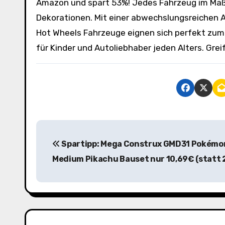
Amazon und spart 53%! Jedes Fahrzeug im Maßst
Dekorationen. Mit einer abwechslungsreichen A
Hot Wheels Fahrzeuge eignen sich perfekt zum
für Kinder und Autoliebhaber jeden Alters. Gre
B
Spartipp: Mega Construx GMD31 Pokémo
e
Medium Pikachu Bauset nur 10,69€ (statt 
i
t
r