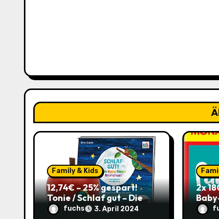
a
g
s
n
a
v
Ä
i
g
a
Family & Kids
Famil
t
12,74€ – 25% gespart!
2x 18
Tonie / Schlaf gut – Die
Baby
i
kleine Raupe Nimmersatt,
(Größ
fuchs
f
3. April 2024
Hörbuch für Kinder ab 3 /
Pants