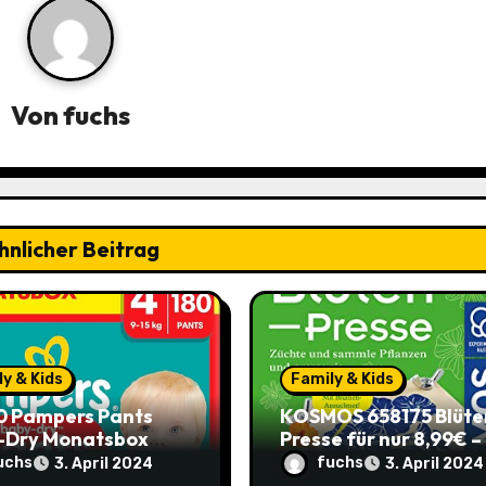
Von
fuchs
hnlicher Beitrag
y & Kids
Family & Kids
0 Pampers Pants
KOSMOS 658175 Blüte
-Dry Monatsbox
Presse für nur 8,99€ –
e 4) – €0,204 pro
Spare 2,90€ im Vergle
uchs
fuchs
3. April 2024
3. April 2024
 (Sparabo) – Spare
zum alten Preis!