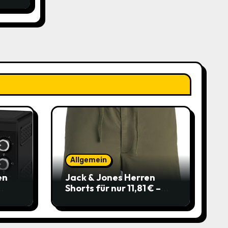
Allgemein
en
Jack & Jones Herren
Shorts für nur 11,81 € –
über 40 % gespart!