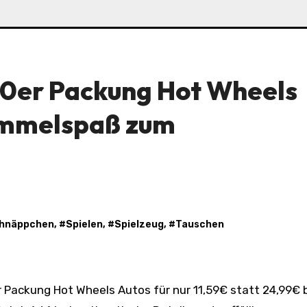
10er Packung Hot Wheels
ammelspaß zum
hnäppchen
, #
Spielen
, #
Spielzeug
, #
Tauschen