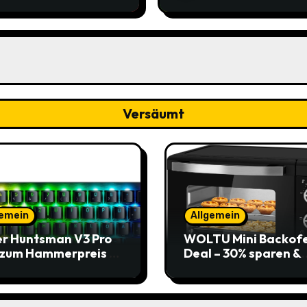
39
Versäumt
gemein
Allgemein
r Huntsman V3 Pro
WOLTU Mini Backof
 zum Hammerpreis –
Deal – 30% sparen &
t zuschlagen!
Pizza genießen