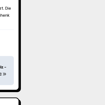
t. Die
chenk
lz –
1€