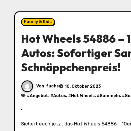
Family & Kids
Hot Wheels 54886 – 
Autos: Sofortiger S
Schnäppchenpreis!
Von
fuchs
10. Oktober 2023
#
Angebot
, #
Autos
, #
Hot Wheels
, #
Sammeln
, #
Sc
Sichert euch jetzt das Hot Wheels 54886 – 10er Packung Hot Wheels Autos für nur 11,59€ statt 24,99€ bei