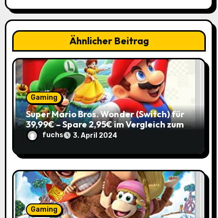
i
g
a
Ähnlicher Beitrag
t
i
o
Gaming
Super Mario Bros. Wonder (Switch) für
n
39,99€ – Spare 2,95€ im Vergleich zum
Normalpreis! 🎮
fuchs
3. April 2024
Gaming