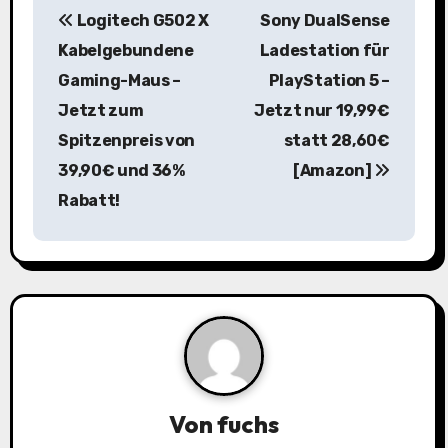
Logitech G502 X
Sony DualSense
e
Kabelgebundene
Ladestation für
i
Gaming-Maus –
PlayStation 5 –
Jetzt zum
Jetzt nur 19,99€
t
Spitzenpreis von
statt 28,60€
r
39,90€ und 36%
[Amazon]
a
Rabatt!
g
s
n
a
v
Von
fuchs