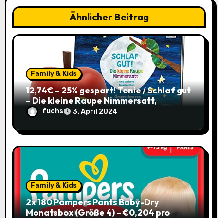
t
Ähnlicher Beitrag
i
o
n
Family & Kids
12,74€ – 25% gespart! Tonie / Schlaf gut
– Die kleine Raupe Nimmersatt,
Hörbuch für Kinder ab 3 / mit Coupon
fuchs
3. April 2024
Family & Kids
2x 180 Pampers Pants Baby-Dry
Monatsbox (Größe 4) – €0,204 pro