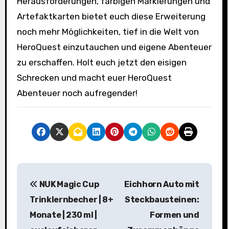
Herausforderungen, farbigen Markierungen und
Artefaktkarten bietet euch diese Erweiterung
noch mehr Möglichkeiten, tief in die Welt von
HeroQuest einzutauchen und eigene Abenteuer
zu erschaffen. Holt euch jetzt den eisigen
Schrecken und macht euer HeroQuest
Abenteuer noch aufregender!
B
NUK Magic Cup
Eichhorn Auto mit
e
Trinklernbecher | 8+
Steckbausteinen:
i
Monate | 230 ml |
Formen und