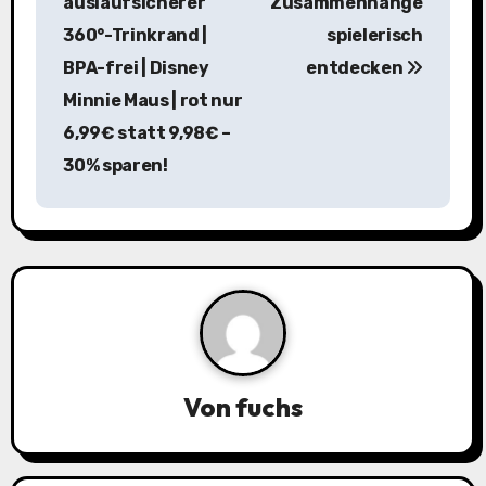
auslaufsicherer
Zusammenhänge
t
360°-Trinkrand |
spielerisch
r
BPA-frei | Disney
entdecken
a
Minnie Maus | rot nur
6,99€ statt 9,98€ –
g
30% sparen!
s
n
a
v
i
Von
fuchs
g
a