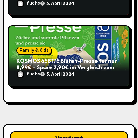
Pants (Sparabo) – Spare €38,39
fuchs
3. April 2024
Family & Kids
KOSMOS 658175 Blüten-Presse für nur
8,99€ – Spare 2,90€ im Vergleich zum
alten Preis!
fuchs
3. April 2024
Versäumt