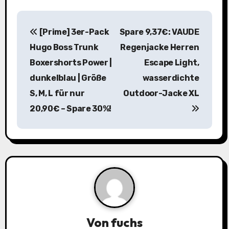
B
[Prime] 3er-Pack
Spare 9,37€: VAUDE
e
Hugo Boss Trunk
Regenjacke Herren
i
Boxershorts Power |
Escape Light,
dunkelblau | Größe
wasserdichte
t
S, M, L für nur
Outdoor-Jacke XL
r
20,90€ – Spare 30%!
a
g
s
n
a
Von
fuchs