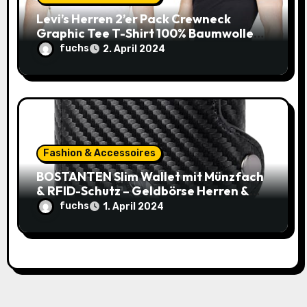
Levi’s Herren 2’er Pack Crewneck
Graphic Tee T-Shirt 100% Baumwolle
(Gr. XXS-XXL) – 20€ statt 36,19€!
fuchs
2. April 2024
Fashion & Accessoires
BOSTANTEN Slim Wallet mit Münzfach
& RFID-Schutz – Geldbörse Herren &
Damen Klein mit Kartenetui – Mini
fuchs
1. April 2024
Portmonee Karten Geldbeutel Herren
– Smart Wallets for Men (Schwarz) für
nur 11,99€ statt 19,99€