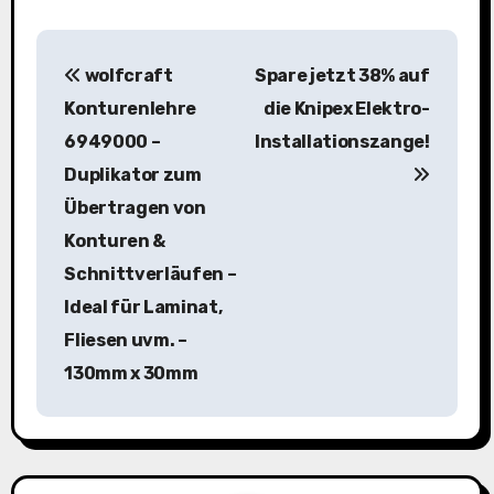
B
wolfcraft
Spare jetzt 38% auf
e
Konturenlehre
die Knipex Elektro-
i
6949000 –
Installationszange!
Duplikator zum
t
Übertragen von
r
Konturen &
a
Schnittverläufen –
Ideal für Laminat,
g
Fliesen uvm. –
s
130mm x 30mm
n
a