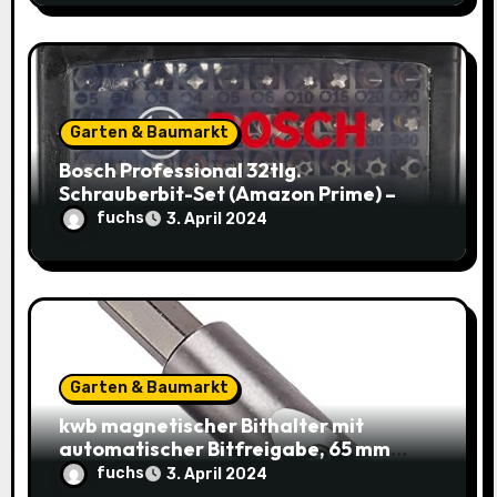
Garten & Baumarkt
Bosch Professional 32tlg.
Schrauberbit-Set (Amazon Prime) –
Jetzt nur 9,95€ statt 14,29€
fuchs
3. April 2024
Garten & Baumarkt
kwb magnetischer Bithalter mit
automatischer Bitfreigabe, 65 mm
Länge und 2x Säbelsägeblatt HCS
fuchs
3. April 2024
Stahl 1/2“ Universalschaft für 3,99€