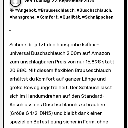
Von
fuchs
22. September 2023
#
Angebot
, #
Brauseschlauch
, #
Duschschlauch
,
#
hansgrohe
, #
Komfort
, #
Qualität
, #
Schnäppchen
Sichere dir jetzt den hansgrohe Isiflex –
universal Duschschlauch 2,00m auf Amazon
zum unschlagbaren Preis von nur 16,89€ statt
20,88€. Mit diesem flexiblen Brauseschlauch
erhältst du Komfort auf ganzer Länge und
große Bewegungsfreiheit. Der Schlauch lässt
sich im Handumdrehen auf den Standard-
Anschluss des Duschschlauchs schrauben
(Größe G 1/2; DN15) und bleibt dank einer
speziellen Befestigung sicher in Form, ohne