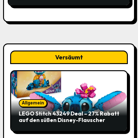
(-58% / vorher 9,48€) bei Amazon
Versäumt
Allgemein
LEGO Stitch 43249 Deal – 27% Rabatt
auf den süßen Disney-Flauscher