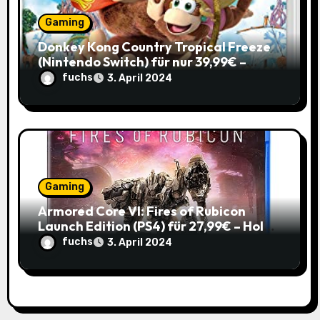
Gaming
Donkey Kong Country Tropical Freeze
(Nintendo Switch) für nur 39,99€ –
Spare 16% im Vergleich zum alten Preis!
fuchs
3. April 2024
Gaming
Armored Core VI: Fires of Rubicon
Launch Edition (PS4) für 27,99€ – Hol
dir den Mech-Action Spaß zum
fuchs
3. April 2024
Spitzenpreis!