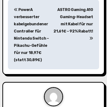
B
PowerA
ASTRO Gaming A10
e
verbesserter
Gaming-Headset
i
kabelgebundener
mit Kabel für nur
Controller für
21,61€ – 92% Rabatt!
t
Nintendo Switch –
r
Pikachu-Gefühle
a
für nur 18,97€
(statt 30,89€)
g
s
n
a
v