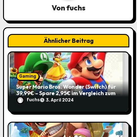
i
Von
fuchs
g
a
Ähnlicher Beitrag
t
i
o
Gaming
n
Super Mario Bros. Wonder (Switch) für
39,99€ – Spare 2,95€ im Vergleich zum
Normalpreis!
fuchs
3. April 2024