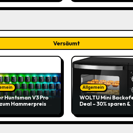
Versäumt
gemein
Allgemein
r Huntsman V3 Pro
WOLTU Mini Backof
 zum Hammerpreis –
Deal – 30% sparen &
t zuschlagen!
Pizza genießen