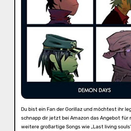
Du bist ein Fan der Gorillaz und möchtest ihr legendäres Album „Demon Days“ endlich auf Vinyl besitzen? Dann
schnapp dir jetzt bei Amazon das Angebot für n
weitere großartige Songs wie „Last living souls