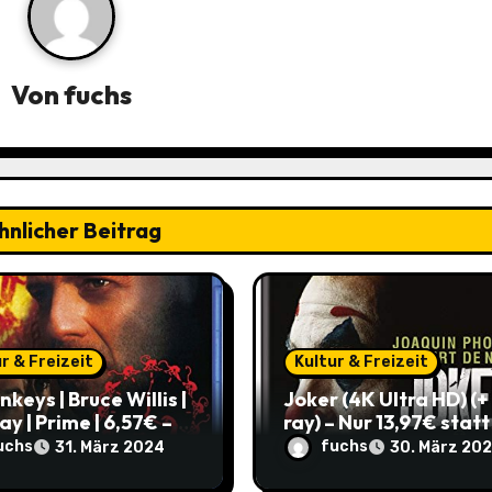
Von
fuchs
hnlicher Beitrag
r & Freizeit
Kultur & Freizeit
nkeys | Bruce Willis |
Joker (4K Ultra HD) (+ 
ay | Prime | 6,57€ –
ray) – Nur 13,97€ statt
0,05€ im Vergleich
22,98€! Hol dir den
uchs
fuchs
31. März 2024
30. März 20
lten Preis!
ikonischen Film zum
Schnäppchenpreis!