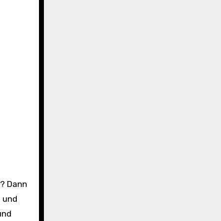
“ und
und