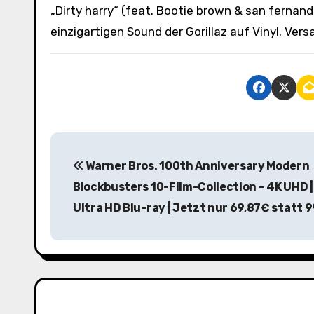
„Dirty harry“ (feat. Bootie brown & san fernan
einzigartigen Sound der Gorillaz auf Vinyl. Ver
B
Warner Bros. 100th Anniversary Modern
e
Blockbusters 10-Film-Collection – 4K UHD |
i
Ultra HD Blu-ray | Jetzt nur 69,87€ statt 
t
r
a