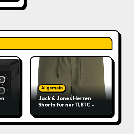
Allgemein
en
Jack & Jones Herren
Shorts für nur 11,81 € –
über 40 % gespart!