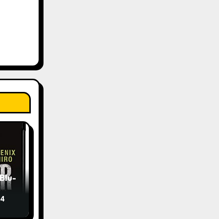
Blu-
24