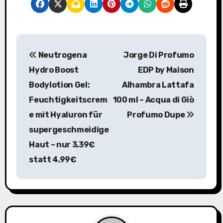
B
Neutrogena
Jorge Di Profumo
e
Hydro Boost
EDP by Maison
i
Bodylotion Gel:
Alhambra Lattafa
Feuchtigkeitscrem
100 ml – Acqua di Giò
t
e mit Hyaluron für
Profumo Dupe
r
supergeschmeidige
a
Haut – nur 3,39€
statt 4,99€
g
s
n