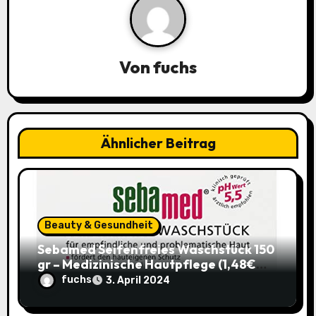
a
v
i
Von
fuchs
g
a
Ähnlicher Beitrag
t
i
o
Beauty & Gesundheit
n
Sebamed Seifenfreies Waschstück 150
gr – Medizinische Hautpflege (1,48€
statt 1,99€)
fuchs
3. April 2024