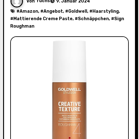
Von
fuchs
9. Januar 2024
#
Amazon
, #
Angebot
, #
Goldwell
, #
Haarstyling
,
#
Mattierende Creme Paste
, #
Schnäppchen
, #
Sign
Roughman