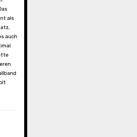
Das
nt als
atz,
es auch
timal
itte
reren
allband
olt