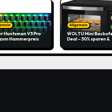
gemein
Allgemein
r Huntsman V3 Pro
WOLTU Mini Backof
 zum Hammerpreis –
Deal – 30% sparen &
t zuschlagen!
Pizza genießen