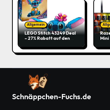
Allgemein
All
LEGO Stitch 43249 Deal
Raze
– 27% Rabatt auf den
Mini
süßen Disney-Flauscher
Jetz
Schnäppchen-Fuchs.de