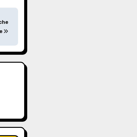
sche
ne