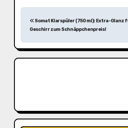
B
Somat Klarspüler (750 ml): Extra-Glanz f
e
Geschirr zum Schnäppchenpreis!
i
t
r
a
g
s
n
a