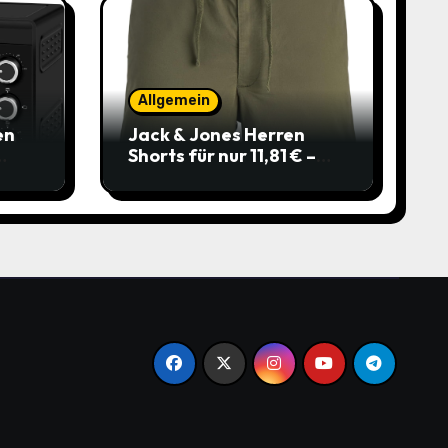
Allgemein
en
Jack & Jones Herren
Shorts für nur 11,81 € –
über 40 % gespart!