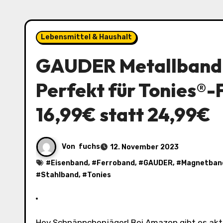
Lebensmittel & Haushalt
GAUDER Metallband s
Perfekt für Tonies®-F
16,99€ statt 24,99€
Von
fuchs
12. November 2023
#
Eisenband
, #
Ferroband
, #
GAUDER
, #
Magnetban
#
Stahlband
, #
Tonies
Hey Schnäppchenjäger! Bei Amazon gibt es aktuell das GAUDER Metallband selbstklebend (6m) zu einem