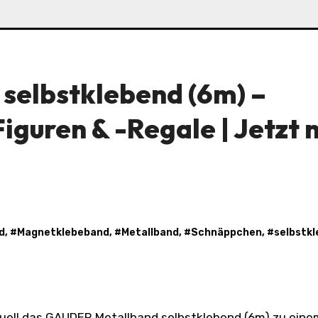
elbstklebend (6m) –
iguren & -Regale | Jetzt 
d
, #
Magnetklebeband
, #
Metallband
, #
Schnäppchen
, #
selbstk