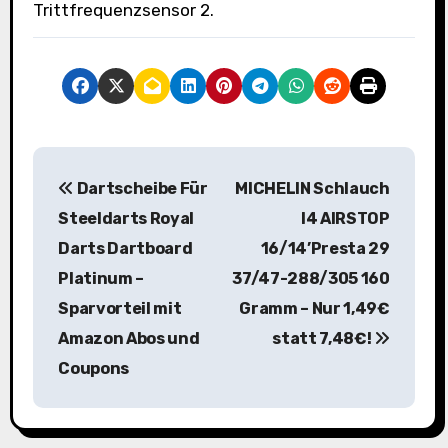
Trittfrequenzsensor 2.
B
Dartscheibe Für
MICHELIN Schlauch
e
Steeldarts Royal
I4 AIRSTOP
i
Darts Dartboard
16/14’Presta 29
Platinum –
37/47-288/305 160
t
Sparvorteil mit
Gramm – Nur 1,49€
r
Amazon Abos und
statt 7,48€!
a
Coupons
g