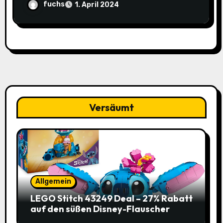
alten Preis!
fuchs
1. April 2024
Versäumt
Allgemein
LEGO Stitch 43249 Deal – 27% Rabatt
auf den süßen Disney-Flauscher