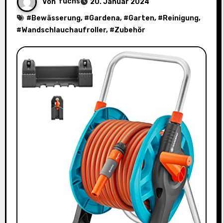
Von
fuchs
20. Januar 2024
#
Bewässerung
, #
Gardena
, #
Garten
, #
Reinigung
,
#
Wandschlauchaufroller
, #
Zubehör