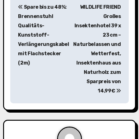
B
Spare bis zu 48%:
WILDLIFE FRIEND
e
Brennenstuhl
Großes
i
Qualitäts-
Insektenhotel 39 x
Kunststoff-
23 cm –
t
Verlängerungskabel
Naturbelassen und
r
mit Flachstecker
Wetterfest,
a
(2m)
Insektenhaus aus
Naturholz zum
g
Sparpreis von
s
14,99€
n
a
v