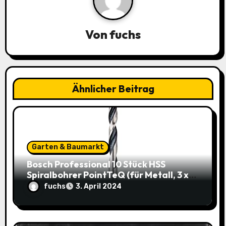
i
g
Von
fuchs
a
t
i
Ähnlicher Beitrag
o
n
Garten & Baumarkt
Bosch Professional 10 Stück HSS
Spiralbohrer PointTeQ (für Metall, 3 x
33 x 61 mm) – Top Deal: 3,49€ statt
fuchs
3. April 2024
8,48€