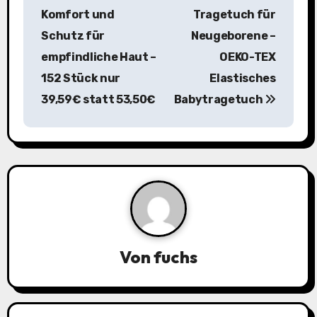
t
Komfort und
Tragetuch für
r
Schutz für
Neugeborene –
a
empfindliche Haut –
OEKO-TEX
152 Stück nur
Elastisches
g
39,59€ statt 53,50€
Babytragetuch
s
n
a
v
i
Von
fuchs
g
a