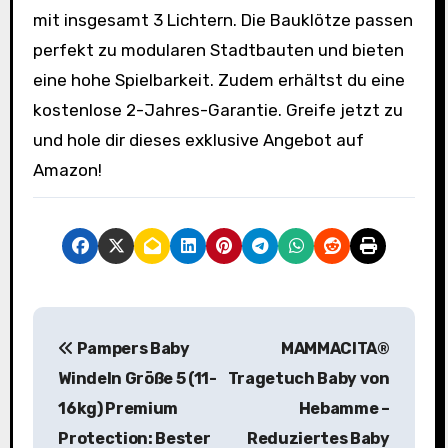
mit insgesamt 3 Lichtern. Die Bauklötze passen
perfekt zu modularen Stadtbauten und bieten
eine hohe Spielbarkeit. Zudem erhältst du eine
kostenlose 2-Jahres-Garantie. Greife jetzt zu
und hole dir dieses exklusive Angebot auf
Amazon!
B
Pampers Baby
MAMMACITA®
e
Windeln Größe 5 (11-
Tragetuch Baby von
i
16kg) Premium
Hebamme –
Protection: Bester
Reduziertes Baby