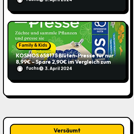
Family & Kids
KOSMOS 658175 Blüten-Presse für nur
8,99€ – Spare 2,90€ im Vergleich zum
alten Preis!
fuchs
3. April 2024
Versäumt