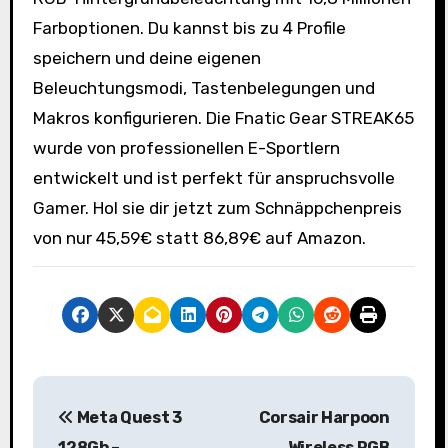
Farboptionen. Du kannst bis zu 4 Profile
speichern und deine eigenen
Beleuchtungsmodi, Tastenbelegungen und
Makros konfigurieren. Die Fnatic Gear STREAK65
wurde von professionellen E-Sportlern
entwickelt und ist perfekt für anspruchsvolle
Gamer. Hol sie dir jetzt zum Schnäppchenpreis
von nur 45,59€ statt 86,89€ auf Amazon.
B
Meta Quest 3
Corsair Harpoon
e
128Gb –
Wireless RGB