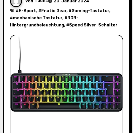
Von
fuchs
20. Januar 2024
#
E-Sport
, #
Fnatic Gear
, #
Gaming-Tastatur
,
#
mechanische Tastatur
, #
RGB-
Hintergrundbeleuchtung
, #
Speed Silver-Schalter