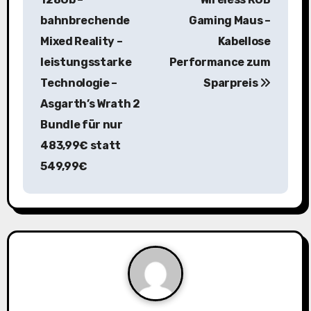
i
bahnbrechende
Gaming Maus –
Mixed Reality –
Kabellose
t
leistungsstarke
Performance zum
r
Technologie –
Sparpreis
a
Asgarth’s Wrath 2
Bundle für nur
g
483,99€ statt
s
549,99€
n
a
v
i
g