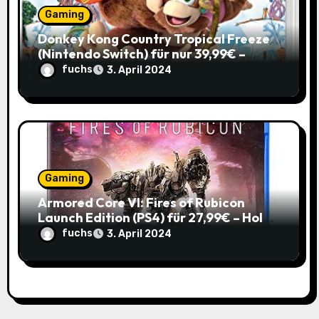
Gaming
Donkey Kong Country Tropical Freeze
(Nintendo Switch) für nur 39,99€ –
Spare 16% im Vergleich zum alten Preis!
fuchs
3. April 2024
Gaming
Armored Core VI: Fires of Rubicon
Launch Edition (PS4) für 27,99€ – Hol
dir den Mech-Action Spaß zum
fuchs
3. April 2024
Spitzenpreis!