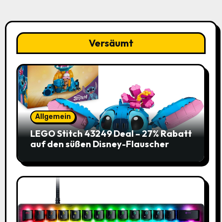
Versäumt
Allgemein
LEGO Stitch 43249 Deal – 27% Rabatt
auf den süßen Disney-Flauscher