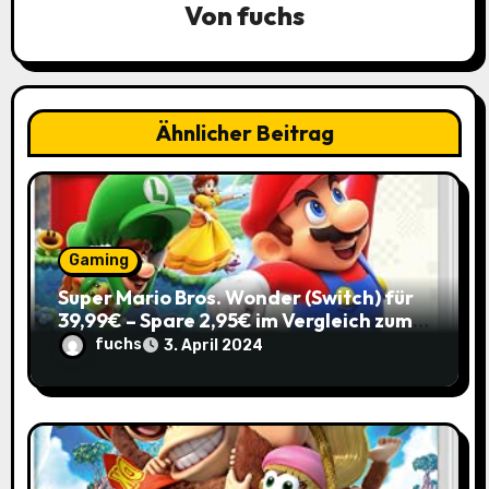
Von
fuchs
a
t
i
Ähnlicher Beitrag
o
n
Gaming
Super Mario Bros. Wonder (Switch) für
39,99€ – Spare 2,95€ im Vergleich zum
Normalpreis!
fuchs
3. April 2024