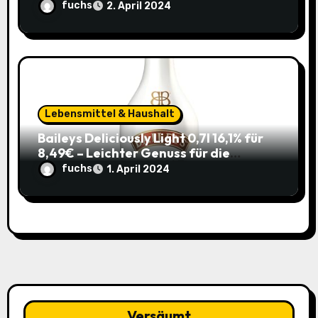
im Sparabo
fuchs
2. April 2024
Lebensmittel & Haushalt
Baileys Deliciously Light 0,7l 16,1% für
8,49€ – Leichter Genuss für die
Sommerparty (ehem. 14,99€)
fuchs
1. April 2024
Versäumt