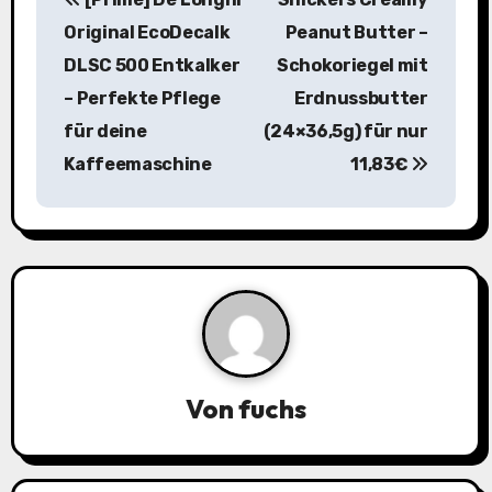
e
Original EcoDecalk
Peanut Butter –
i
DLSC 500 Entkalker
Schokoriegel mit
– Perfekte Pflege
Erdnussbutter
t
für deine
(24×36,5g) für nur
r
Kaffeemaschine
11,83€
a
g
s
n
a
Von
fuchs
v
i