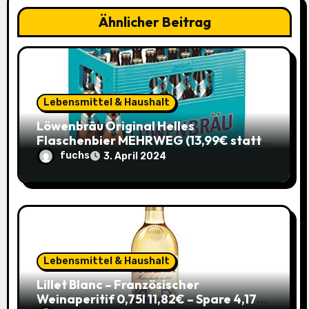
g
Ähnlicher Beitrag
a
t
i
Lebensmittel & Haushalt
o
Löwenbräu Original Helles
Flaschenbier MEHRWEG (13,99€ statt
n
17,49€) – Ein typisches Münchner
fuchs
3. April 2024
Original zum Sparpreis
Lebensmittel & Haushalt
Lillet Blanc – Französischer
Weinaperitif 0,75l 11,82€ – Spare 4,17€