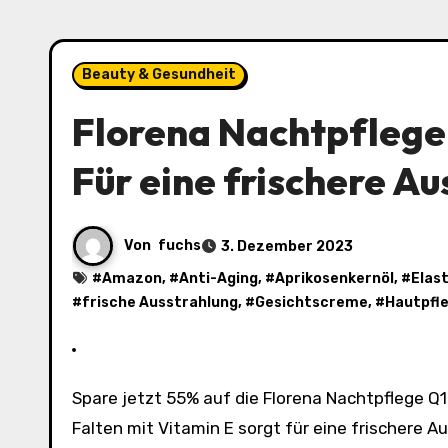
Beauty & Gesundheit
Florena Nachtpflege
Für eine frischere A
Von
fuchs
3. Dezember 2023
#
Amazon
, #
Anti-Aging
, #
Aprikosenkernöl
, #
Elast
#
frische Ausstrahlung
, #
Gesichtscreme
, #
Hautpfl
Spare jetzt 55% auf die Florena Nachtpflege Q10 & Aprikosenkernöl bei Amazon. Die Gesichtscreme gegen
Falten mit Vitamin E sorgt für eine frischere A