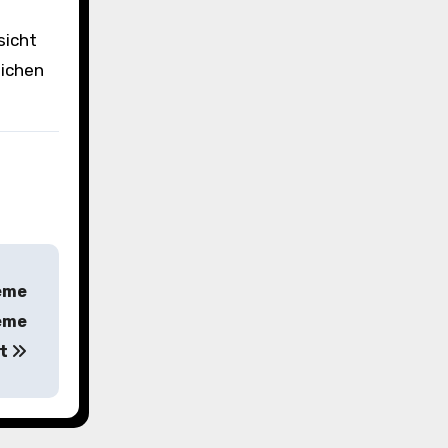
sicht
lichen
eme
eme
rt