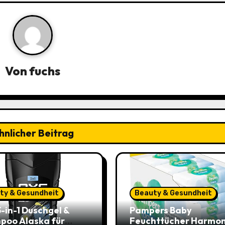
Von
fuchs
hnlicher Beitrag
ty & Gesundheit
Beauty & Gesundheit
-in-1 Duschgel &
Pampers Baby
poo Alaska für
Feuchttücher Harmon