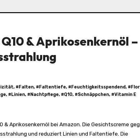
 Q10 & Aprikosenkernöl –
usstrahlung
izität
, #
Falten
, #
Faltentiefe
, #
Feuchtigkeitsspendend
, #
Flo
ege
, #
Linien
, #
Nachtpflege
, #
Q10
, #
Schnäppchen
, #
Vitamin E
usstrahlung und reduziert Linien und Faltentiefe. Die