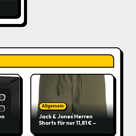
bo
Allgemein
en
Jack & Jones Herren
Shorts für nur 11,81 € –
über 40 % gespart!