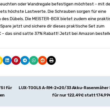
 Leuchten oder Wandregale befestigen möchtest – mit d
ets höchste Lastwerte. Die Schrauben sorgen für eine
n des Dübels. Die MEISTER-BOX bietet zudem eine prakti
pare jetzt und sichere dir dieses praktische Set zum
€ – das sind satte 37% Rabatt! Jetzt bei Amazon bestel
 l für
LUX-TOOLS A-RM-2×20/33 Akku-Rasenmäher 
ten
für nur 122,49€ statt 174,9