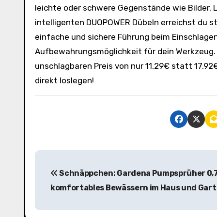
leichte oder schwere Gegenstände wie Bilder,
intelligenten DUOPOWER Dübeln erreichst du st
einfache und sichere Führung beim Einschlage
Aufbewahrungsmöglichkeit für dein Werkzeug. S
unschlagbaren Preis von nur 11,29€ statt 17,92
direkt loslegen!
B
Schnäppchen: Gardena Pumpsprüher 0,75
e
komfortables Bewässern im Haus und Gar
i