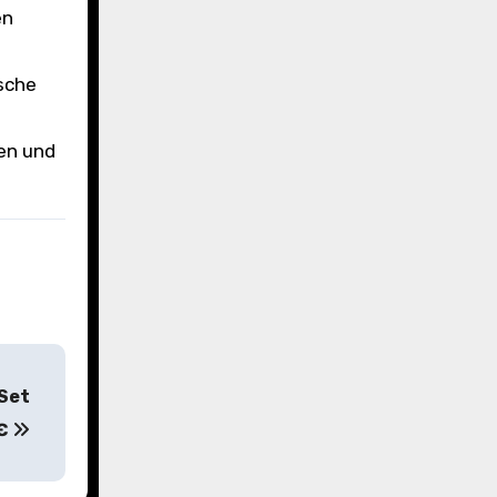
en
sche
len und
Set
9€