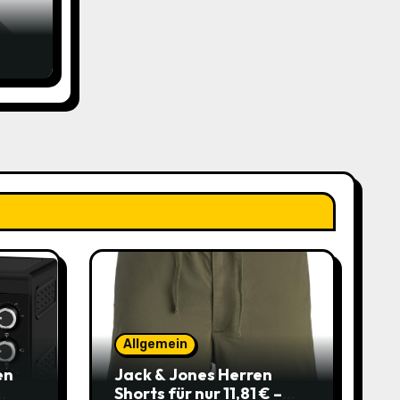
änge
t
,99€
bei
Allgemein
en
Jack & Jones Herren
Shorts für nur 11,81 € –