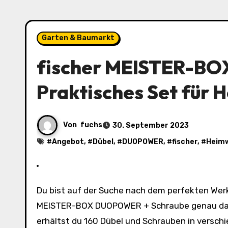
Garten & Baumarkt
fischer MEISTER-B
Praktisches Set für 
Von
fuchs
30. September 2023
#
Angebot
, #
Dübel
, #
DUOPOWER
, #
fischer
, #
Heim
Du bist auf der Suche nach dem perfekten Werkzeugset für deine Heimwerkerprojekte? Dann ist die fischer
MEISTER-BOX DUOPOWER + Schraube genau das R
erhältst du 160 Dübel und Schrauben in verschie