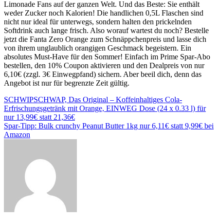
Limonade Fans auf der ganzen Welt. Und das Beste: Sie enthält
weder Zucker noch Kalorien! Die handlichen 0,5L Flaschen sind
nicht nur ideal für unterwegs, sondern halten den prickelnden
Softdrink auch lange frisch. Also worauf wartest du noch? Bestelle
jetzt die Fanta Zero Orange zum Schnäppchenpreis und lasse dich
von ihrem unglaublich orangigen Geschmack begeistern. Ein
absolutes Must-Have für den Sommer! Einfach im Prime Spar-Abo
bestellen, den 10% Coupon aktivieren und den Dealpreis von nur
6,10€ (zzgl. 3€ Einwegpfand) sichern. Aber beeil dich, denn das
Angebot ist nur für begrenzte Zeit gültig.
Beitragsnavigation
SCHWIPSCHWAP, Das Original – Koffeinhaltiges Cola-
Erfrischungsgetränk mit Orange, EINWEG Dose (24 x 0.33 l) für
nur 13,99€ statt 21,36€
Spar-Tipp: Bulk crunchy Peanut Butter 1kg nur 6,11€ statt 9,99€ bei
Amazon