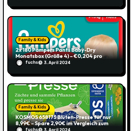
n
Family & Kids
2x 180 Pampers Pants Baby-Dry
Monatsbox (Größe 4) – €0,204 pro
Pants (Sparabo) – Spare €38,39
fuchs
3. April 2024
Family & Kids
KOSMOS 658175 Blüten-Presse für nur
8,99€ – Spare 2,90€ im Vergleich zum
alten Preis!
fuchs
3. April 2024