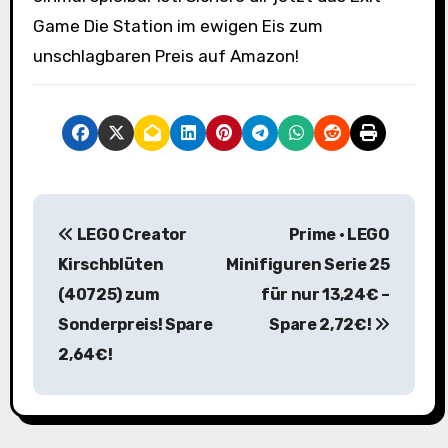
Game Die Station im ewigen Eis zum
unschlagbaren Preis auf Amazon!
B
LEGO Creator
Prime · LEGO
e
Kirschblüten
Minifiguren Serie 25
i
(40725) zum
für nur 13,24€ –
Sonderpreis! Spare
Spare 2,72€!
t
2,64€!
r
a