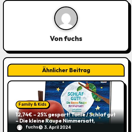
g
s
n
a
Von
fuchs
v
i
Ähnlicher Beitrag
g
a
t
Family & Kids
i
12,74€ – 25% gespart! Tonie / Schlaf gut
– Die kleine Raupe Nimmersatt,
o
Hörbuch für Kinder ab 3 / mit Coupon
fuchs
3. April 2024