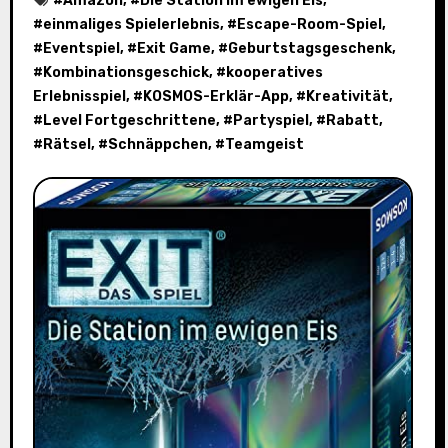
#
Amazon
, #
Die Station im ewigen Eis
,
#
einmaliges Spielerlebnis
, #
Escape-Room-Spiel
,
#
Eventspiel
, #
Exit Game
, #
Geburtstagsgeschenk
,
#
Kombinationsgeschick
, #
kooperatives
Erlebnisspiel
, #
KOSMOS-Erklär-App
, #
Kreativität
,
#
Level Fortgeschrittene
, #
Partyspiel
, #
Rabatt
,
#
Rätsel
, #
Schnäppchen
, #
Teamgeist