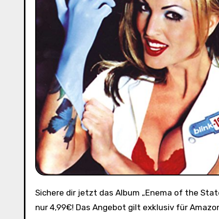
Sichere dir jetzt das Album „Enema of the State“ von Blink 182 auf CD zum absoluten Schnäppchenpreis von
nur 4,99€! Das Angebot gilt exklusiv für Amazon