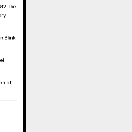
82. Die
ery
n Blink
el
ema of