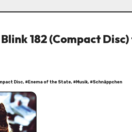
Blink 182 (Compact Disc) 
mpact Disc
, #
Enema of the State
, #
Musik
, #
Schnäppchen