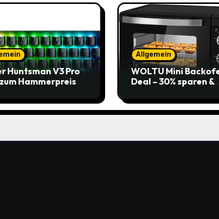
gemein
Allgemein
r Huntsman V3 Pro
WOLTU Mini Backof
 zum Hammerpreis –
Deal – 30% sparen &
t zuschlagen!
Pizza genießen