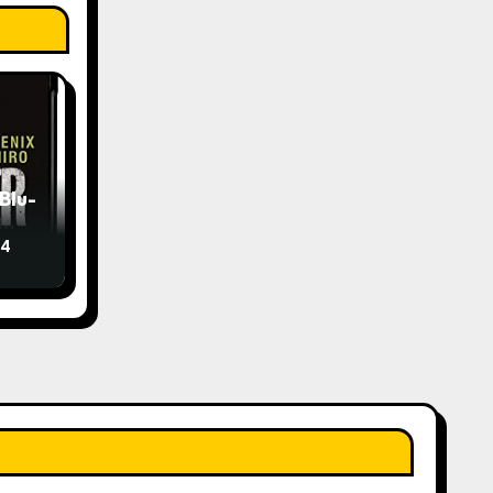
Blu-
24