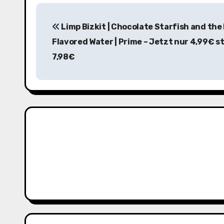
B
Limp Bizkit | Chocolate Starfish and the
e
Flavored Water | Prime – Jetzt nur 4,99€ s
i
7,98€
t
r
a
g
s
n
a
v