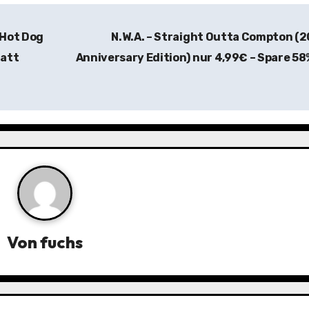
 Hot Dog
N.W.A. – Straight Outta Compton (
tatt
Anniversary Edition) nur 4,99€ – Spare 5
Von
fuchs