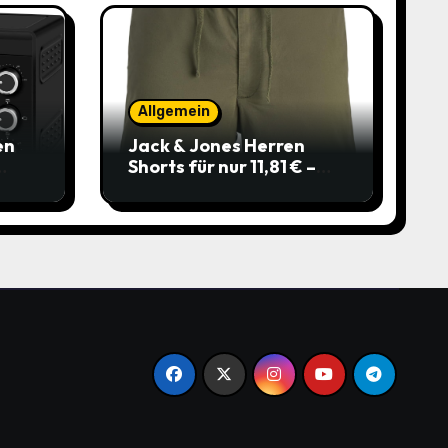
Allgemein
en
Jack & Jones Herren
Shorts für nur 11,81 € –
über 40 % gespart!