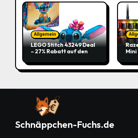
Allgemein
All
LEGO Stitch 43249 Deal
Raze
– 27% Rabatt auf den
Mini
süßen Disney-Flauscher
Jetz
Schnäppchen-Fuchs.de