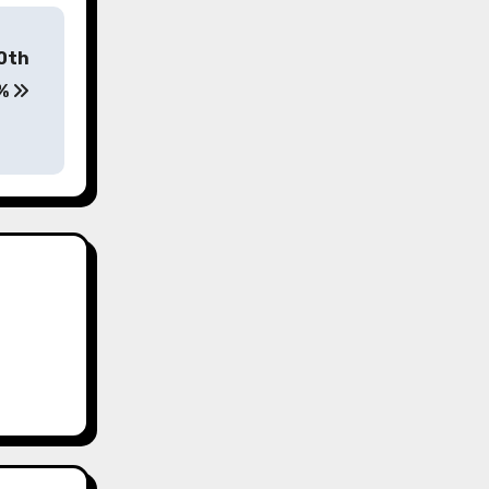
20th
8%