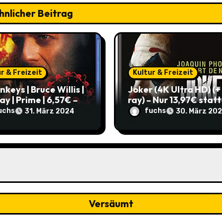
hnlicher Beitrag
r & Freizeit
Kultur & Freizeit
nkeys | Bruce Willis |
Joker (4K Ultra HD) (+ 
ay | Prime | 6,57€ –
ray) – Nur 13,97€ statt
0,05€ im Vergleich
22,98€! Hol dir den
uchs
fuchs
31. März 2024
30. März 20
lten Preis!
ikonischen Film zum
Schnäppchenpreis!
Versäumt